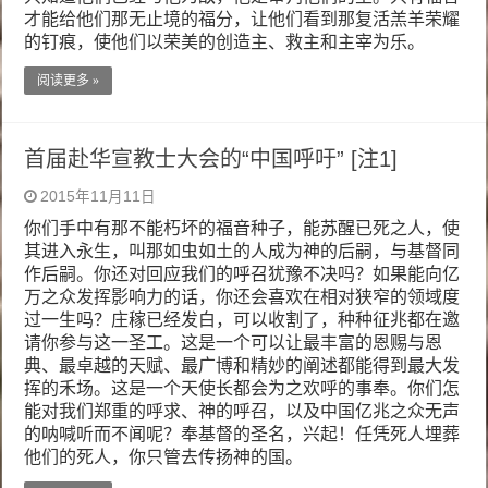
才能给他们那无止境的福分，让他们看到那复活羔羊荣耀
的钉痕，使他们以荣美的创造主、救主和主宰为乐。
阅读更多 »
首届赴华宣教士大会的“中国呼吁” [注1]
2015年11月11日
你们手中有那不能朽坏的福音种子，能苏醒已死之人，使
其进入永生，叫那如虫如土的人成为神的后嗣，与基督同
作后嗣。你还对回应我们的呼召犹豫不决吗？如果能向亿
万之众发挥影响力的话，你还会喜欢在相对狭窄的领域度
过一生吗？庄稼已经发白，可以收割了，种种征兆都在邀
请你参与这一圣工。这是一个可以让最丰富的恩赐与恩
典、最卓越的天赋、最广博和精妙的阐述都能得到最大发
挥的禾场。这是一个天使长都会为之欢呼的事奉。你们怎
能对我们郑重的呼求、神的呼召，以及中国亿兆之众无声
的呐喊听而不闻呢？奉基督的圣名，兴起！任凭死人埋葬
他们的死人，你只管去传扬神的国。