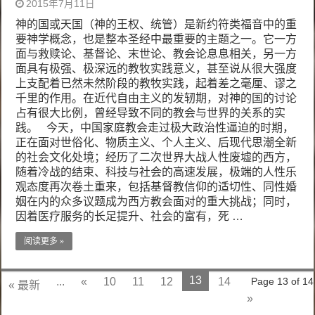
2015年7月11日
神的国或天国（神的王权、统管）是新约符类福音中的重
要神学概念，也是整本圣经中最重要的主题之一。它一方
面与救赎论、基督论、末世论、教会论息息相关，另一方
面具有极强、极深远的教牧实践意义，甚至说从很大强度
上支配着已然未然阶段的教牧实践，起着差之毫厘、谬之
千里的作用。在近代自由主义的发轫期，对神的国的讨论
占有很大比例，曾经导致不同的教会与世界的关系的实
践。 今天，中国家庭教会走过极大政治性逼迫的时期，
正在面对世俗化、物质主义、个人主义、后现代思潮全新
的社会文化处境；经历了二次世界大战人性废墟的西方，
随着冷战的结束、科技与社会的高速发展，极端的人性乐
观态度再次卷土重来，包括基督教信仰的适切性、同性婚
姻在内的众多议题成为西方教会面对的重大挑战；同时，
因着医疗服务的长足提升、社会的富有，死 …
阅读更多 »
13
...
«
10
11
12
14
Page 13 of 14
« 最新
»