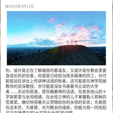
2016年3月11日
你，或许是正在了解福音的慕道友，又或许是在教会里委
身成长的初信者，抑或是已经担当很多服事的同工，也可
能是站在讲台上传讲神话语的牧者，还可能是在神学院做
教导的资深教授，亦可能是深处书斋著书立说的大学
者……无论你是谁，愿你藉着神的话语，在各各他山的十
字架那里与永恒相遇，在永恒之神的儿子拿撒勒人耶稣的
苦难里，确切地得着天父赏赐给你的永恒的安息；也甚愿
在这末世，为基督、也为教会的缘故，你能与我一同拾起
这正在被遗忘的“十字架与永恒”的话题。