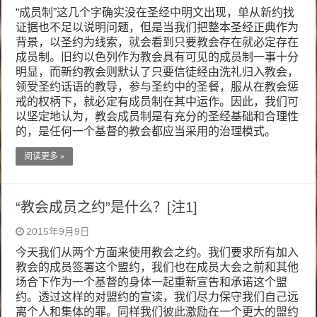
“成员制”这几个字确实没在圣经中明文出现，单从新约找
证据也不足以说明问题，但是当我们把整本圣经正典作为
背景，以圣约为线索，就会看到只要教会存在就必定存在
成员制。旧约以色列作为教会具有可见的成员制一事十分
明显，而新约教会则默认了只要信徒经由洗礼归入教会，
领受圣约话语的教导，参与圣约中的圣餐，服从在教会惩
戒的权柄下，就必定有成员制在其中运作。因此，我们可
以坚定地认为，教会成员制是有充分的圣经基础和合理性
的，是任何一个基督的教会都应当采用的治理模式。
阅读更多 »
“教会成员之约”是什么？[注1]
2015年9月9日
今天我们从两个方面来使用教会之约。我们要求所有加入
教会的成员签署这个盟约，我们也在成员大会之前和其他
场合下作为一个基督的身体一起重新宣告和承诺这个盟
约。透过这样的对盟约的宣读，我们尽力保守我们自己远
离个人和集体的罪。同样我们彼此激励在一个更大的盟约