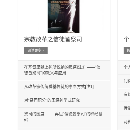
宗教改革之信徒皆祭司
个
阅读更多 »
阅
在基督里献上神所悦纳的灵祭[注1] ——“信
个
徒皆祭司”的教义与应用
门
从改革宗传统看基督徒的事奉方式[注1]
有
对“祭司职分”的圣经神学式研究
传
祭司的国度 —— 再思“信徒皆祭司”的释经基
础
两