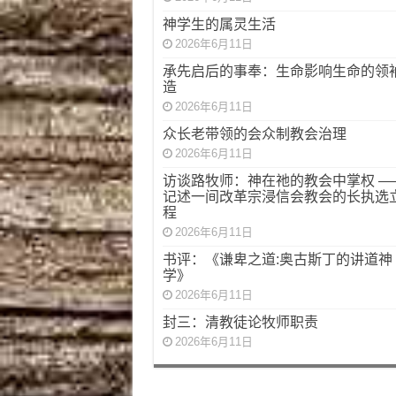
神学生的属灵生活
2026年6月11日
承先启后的事奉：生命影响生命的领
造
2026年6月11日
众长老带领的会众制教会治理
2026年6月11日
访谈路牧师：神在祂的教会中掌权 —
记述一间改革宗浸信会教会的长执选
程
2026年6月11日
书评：《谦卑之道:奥古斯丁的讲道神
学》
2026年6月11日
封三：清教徒论牧师职责
2026年6月11日