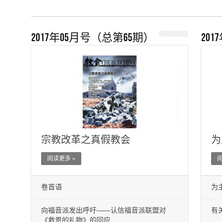
2017年05月号（总第65期）
20
宗教改革之真假教会
为
阅读更多 »
阅
卷首语
为
向福音派发出呼吁——认信福音派联盟对
有关
《救恩的礼物》的回应