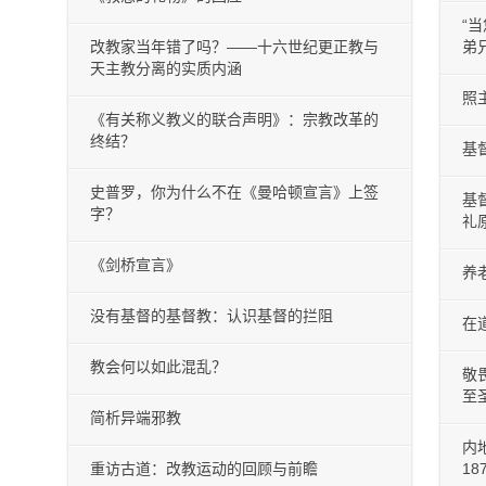
“
改教家当年错了吗？——十六世纪更正教与
弟
天主教分离的实质内涵
照
《有关称义教义的联合声明》：宗教改革的
终结？
基
史普罗，你为什么不在《曼哈顿宣言》上签
基
字？
礼
《剑桥宣言》
养
没有基督的基督教：认识基督的拦阻
在
教会何以如此混乱？
敬
至
简析异端邪教
内
重访古道：改教运动的回顾与前瞻
1