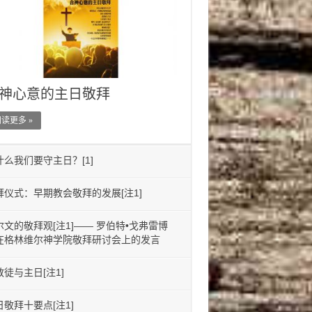
神心意的主日敬拜
读更多 »
什么我们要守主日？[1]
拜仪式：早期教会敬拜的发展[注1]
尔文的敬拜观[注1]—— 罗伯特•戈弗雷博
在格林维尔神学院敬拜研讨会上的发言
教徒与主日[注1]
日敬拜十要点[注1]