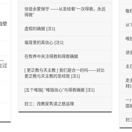
信徒永蒙保守 ——从圣经看“一次得救，永远
敬
得救”
袖塑
从
虚假的确据 [注1]
唯
福音里的真信心 [注1]
讲
在牧养中关注得救和得救确据
—
立过
主
[ 更正教与天主教 ] 我们是合一的吗——对比
更正教与天主教的圣经观 [注1]
走
拜
[五个唯独] “唯独信心”与得救确据 [注1]
一
封三：改教家隽语之慈运理
国
封