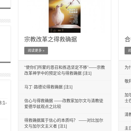
宗教改革之得救确据
合
阅读更多 »
阅
“使你们所蒙的恩召和拣选坚定不移”——宗教
为
改革神学中的预定论与得救确据 [注1]
敬
马丁·路德论得救确据 [注1]
加
信心与得救确据 ——改教家加尔文与清教徒
士
1-
爱德华兹观点之比较
清
得救确据属于信心的本质吗？ ——对比加尔
文与加尔文主义者 [注1]
主