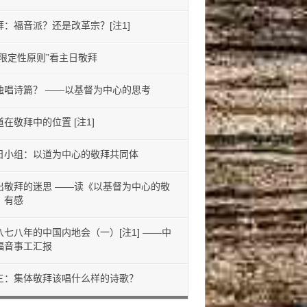
拜：福音派？还是改革宗？[注1]
“限定性原则”看主日敬拜
独唱诗篇？ ——以基督为中心的思考
道在敬拜中的位置 [注1]
日小组：以道为中心的敬拜共同体
出敬拜的迷思 ——读《以基督为中心的敬
》有感
八七八年的中国内地会（一）[注1] ——中
福音事工汇报
三：集体敬拜该唱什么样的诗歌？