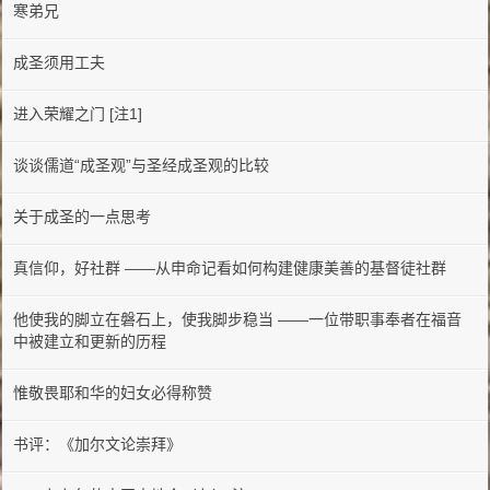
寒弟兄
成圣须用工夫
进入荣耀之门 [注1]
谈谈儒道“成圣观”与圣经成圣观的比较
关于成圣的一点思考
真信仰，好社群 ——从申命记看如何构建健康美善的基督徒社群
他使我的脚立在磐石上，使我脚步稳当 ——一位带职事奉者在福音
中被建立和更新的历程
惟敬畏耶和华的妇女必得称赞
书评：《加尔文论崇拜》