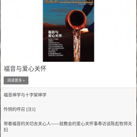
福音与爱心关怀
阅读更多 »
福音神学与十字架神学
怜悯的呼召 [注1]
带着福音的关切去关心人——就教会的爱心关怀事奉访谈陈彪牧师夫
妇