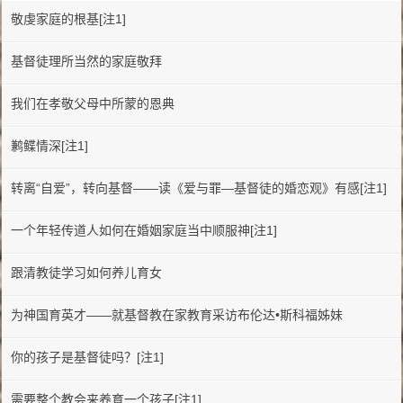
敬虔家庭的根基[注1]
基督徒理所当然的家庭敬拜
我们在孝敬父母中所蒙的恩典
鹣鲽情深[注1]
转离“自爱”，转向基督——读《爱与罪—基督徒的婚恋观》有感[注1]
一个年轻传道人如何在婚姻家庭当中顺服神[注1]
跟清教徒学习如何养儿育女
为神国育英才——就基督教在家教育采访布伦达•斯科福姊妹
你的孩子是基督徒吗？[注1]
需要整个教会来养育一个孩子[注1]