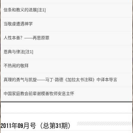
信条和教义的进展[注1]
当敬虔遭遇神学
人性本善？——再思原罪
恩典与律法[注1]
不热闹的敬拜
真理的勇气与凯旋——马丁·路德《加拉太书注释》中译本导言
中国家庭教会前辈谢模善牧师安息主怀
2011年09月号（总第31期）