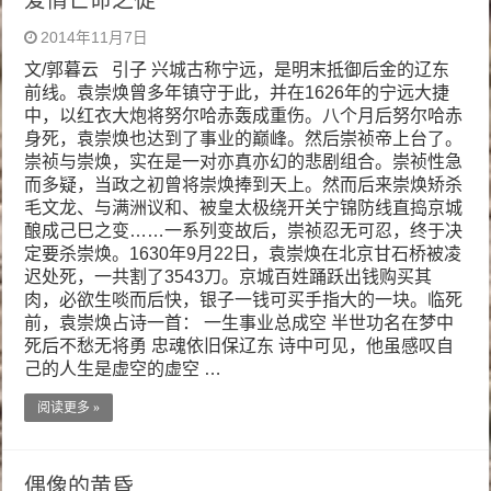
爱情亡命之徒
2014年11月7日
文/郭暮云 引子 兴城古称宁远，是明末抵御后金的辽东
前线。袁崇焕曾多年镇守于此，并在1626年的宁远大捷
中，以红衣大炮将努尔哈赤轰成重伤。八个月后努尔哈赤
身死，袁崇焕也达到了事业的巅峰。然后崇祯帝上台了。
崇祯与崇焕，实在是一对亦真亦幻的悲剧组合。崇祯性急
而多疑，当政之初曾将崇焕捧到天上。然而后来崇焕矫杀
毛文龙、与满洲议和、被皇太极绕开关宁锦防线直捣京城
酿成己巳之变……一系列变故后，崇祯忍无可忍，终于决
定要杀崇焕。1630年9月22日，袁崇焕在北京甘石桥被凌
迟处死，一共割了3543刀。京城百姓踊跃出钱购买其
肉，必欲生啖而后快，银子一钱可买手指大的一块。临死
前，袁崇焕占诗一首： 一生事业总成空 半世功名在梦中
死后不愁无将勇 忠魂依旧保辽东 诗中可见，他虽感叹自
己的人生是虚空的虚空 …
阅读更多 »
偶像的黄昏