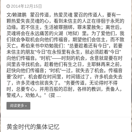
2014年12月15日
文/赖建鹏 蒙召传道，热爱灵魂 蒙召的传道人，要有一
颗热爱失丧灵魂的心，看到未信主的人正在徘徊于永死的
边缘。若不信主，生活被罪捆绑，罪未蒙赦免；离世后，
灵魂将会在永远痛苦的火湖（地狱）里。为了爱他们，我
们就会争取机会向他们传福音，期望他们会信主，而不致
灭亡。希伯来书中劝勉我们：“总要趁着还有今日”，若要
未信主的朋友“今日”在永恒里有永生，就必须趁着“今日”
向他们传福音。“时机”——时刻的机会，含意就是要在时
间里去寻找机会。趁着他们有生之日，主耶稣再来之前，
赶快向他们传福音；“时机”一过，就失去了机会。传福音
要“及时”，机会都在时间里，时间错过了，许多机会失去
了，许多灵魂也就丧失了。 “务要传道，无论得时不得
时，总要专心，并用百般的忍耐，各样的教训，责备人，
警戒人，劝勉人。”（提 …
阅读更多 »
黄金时代的集体记忆