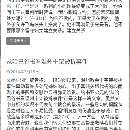
同无意中看到美女——即使是出浴美女——也不算大奸大
恶一样，但是这一系列的小问题最终变成了大问题。约伯
回击三友审判团时曾说：“我与眼睛立约，怎能恋恋瞻望
处女呢？”（伯31:1）约伯不做的，正是大卫在做的。他
终于允许飞鸟在头上搭窝了。他不再满足于只是看，他还
要跟那个留守妇女建立关系。建立关系 …
阅读更多 »
从哈巴谷书看温州十架被拆事件
2014年7月18日
文/约书亚 编者按：一段时间以来，温州教会十字架被拆
事件牵动着许多弟兄姊妹的心，出于真诚关切代祷的心而
发出的提醒和安慰也显得弥足珍贵。约书亚弟兄的“从哈
巴谷书看温州十架被拆事件”正是这样一篇文章。虽然文
中分析的状况不代表每个教会的景况，一些恳切的提醒乍
看之时也让人不易接受，但“朋友加的伤痕出于忠诚；仇
敌连连亲嘴却是多余”（箴27:6）。另一方面，从神话语
而来的安慰，也使我们转头仰望那在基督里救赎我们并在
我们的生命和事奉中掌管和护理的主，并相信他叫万事互