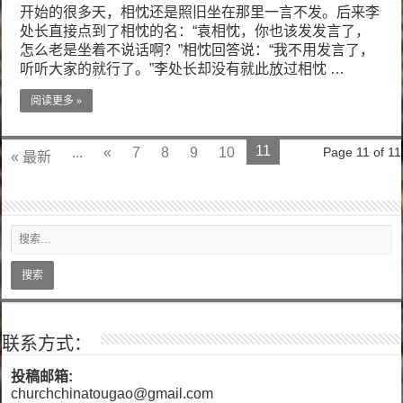
开始的很多天，相忱还是照旧坐在那里一言不发。后来李
处长直接点到了相忱的名：“袁相忱，你也该发发言了，
怎么老是坐着不说话啊？”相忱回答说：“我不用发言了，
听听大家的就行了。”李处长却没有就此放过相忱 …
阅读更多 »
11
...
«
7
8
9
10
Page 11 of 11
« 最新
联系方式：
投稿邮箱:
churchchinatougao@gmail.com