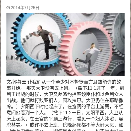
2014年7月25日
文/郭暮云 让我们从一个至少对基督徒而言耳熟能详的故
事开始。 那天大卫没有去上班。（撒下11:1过了一年，到
列王出战的时候，大卫又差派约押率领臣仆和以色列众人
出战。他们就打败亚扪人，围攻拉巴。大卫仍住在耶路撒
冷。）夕阳西下时他起床了，在宽阔的平台上游荡，不经
意间他看到一个人。（撒下11:2一日，太阳平西，大卫从
床上起来，在王宫的平顶上游行，看见一个妇人沐浴，容
貌甚美。）或许不去上班、傍晚起床都不算大奸大恶，如