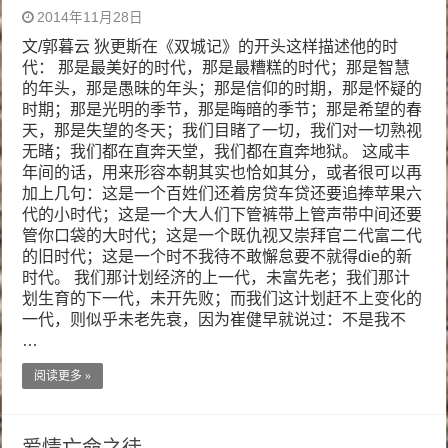
2014年11月28日
文/郭暮云 狄更斯在《双城记》的开头这样描述他的时
代： 那是最美好的时代，那是最糟糕的时代；那是智慧
的年头，那是愚昧的年头；那是信仰的时期，那是怀疑的
时期；那是光明的季节，那是晦暗的季节；那是希望的春
天，那是失望的冬天；我们目睹了一切，我们对一切熟视
无睹；我们都在直奔天堂，我们都在直奔地狱。 这咸丰
年间的话，用来形容本朝其实也恰如其分，或者很可以再
加上几句：这是一个百姓们还着房贷车贷还要追捧苹果六
代的小时代；这是一个大人们下管裤带上管声带中间还要
管你口袋的大时代；这是一个既仇视又崇拜官二代富二代
的旧时代；这是一个时不我待不敢懈怠要不就得die的新
时代。 我们那计划经济的上一代，未富先老；我们那计
划生育的下一代，未开先败；而我们这计划赶不上变化的
一代，则似乎未老先衰，因为崔健早就说过：不是我不
…
阅读更多 »