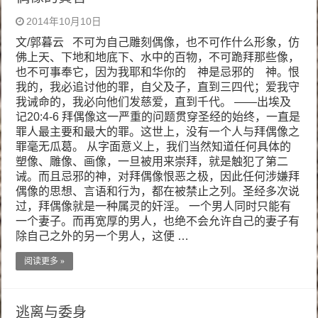
2014年10月10日
文/郭暮云 不可为自己雕刻偶像，也不可作什么形象，仿
佛上天、下地和地底下、水中的百物，不可跪拜那些像，
也不可事奉它，因为我耶和华你的 神是忌邪的 神。恨
我的，我必追讨他的罪，自父及子，直到三四代；爱我守
我诫命的，我必向他们发慈爱，直到千代。 ——出埃及
记20:4-6 拜偶像这一严重的问题贯穿圣经的始终，一直是
罪人最主要和最大的罪。这世上，没有一个人与拜偶像之
罪毫无瓜葛。 从字面意义上，我们当然知道任何具体的
塑像、雕像、画像，一旦被用来崇拜，就是触犯了第二
诫。而且忌邪的神，对拜偶像恨恶之极，因此任何涉嫌拜
偶像的思想、言语和行为，都在被禁止之列。圣经多次说
过，拜偶像就是一种属灵的奸淫。 一个男人同时只能有
一个妻子。而再宽厚的男人，也绝不会允许自己的妻子有
除自己之外的另一个男人，这便 …
阅读更多 »
逃离与委身