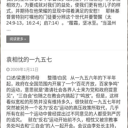
相效力，为要成就对我们的益处，使我们更有他儿子的样
式，并期待在他荣耀的显现中得着满足的安慰！ 耶稣基
督曾特别叮嘱他的门徒要分辨这个世代并要警醒（太
24:9-13，16:2-4；启7:14）。 “履霜，坚冰至。”当温州
…
阅读更多 »
袁相忱的一九五七
2009年1月11日
口述/梁惠珍师母 整理/白民 从一九五六年的下半年
起，政府在全国范围内开展了一个“百花齐放，百家争鸣”
的运动，意思就是“邀请社会各界人士来为党和政府提意
见”，“三自会”也随之在教会内搞起了“鸣放”。但是，这样
看似宽松的形势并没有维持多久，很快就在一九五七年时
突然被另外一个名为“反右”运动的高压政策所取代，几乎
所有在前一个运动中曾经提出过不同意见的人都受到严厉
的追究。 就在“反右”运动开始前不久，相忱又被宗教事
务处叫去和“三自会”的人一起开会。会议由李处长主持，