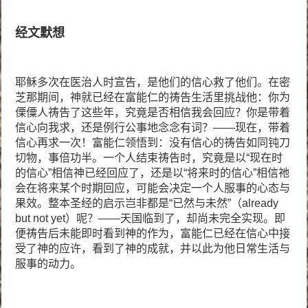
经文默想
耶稣多次在医治人时宣告，是他们的信心救了他们。在密
芝那期间，神就已经在富能仁的祷告生活里挑战他：你为
傈僳人祷告了这些年，究竟是否相信我会回应？你是带着
信心向我求，还是例行公事地念念有词？——现在，带着
信心再求一次！富能仁领悟到：没有信心的祷告如同钝刀
切物，事倍功半。一个人结束祷告时，究竟是以“现在时
的信心”相信神已经回应了，还是以“将来时的信心”相信祂
会在将来某个时期回应，可能会决定一个人服事的心态与
果效。整本圣经的启示岂非都是“已然与未然”（already
but not yet）呢？——天国临到了，却尚未完全实现。即
便祷告后未能即时看到神的作为，富能仁已经在信心中接
受了神的应许，看到了神的成就，并以此为他日常生活与
服事的动力。