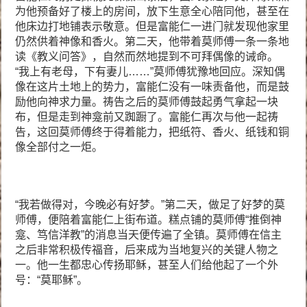
为他预备好了楼上的房间，放下生意全心陪同他，甚至在
他床边打地铺表示敬意。但是富能仁一进门就发现他家里
仍然供着神像和香火。第二天，他带着莫师傅一条一条地
读《教义问答》，自然而然地提到不可拜偶像的诫命。
“我上有老母，下有妻儿……”莫师傅犹豫地回应。深知偶
像在这片土地上的势力，富能仁没有一味责备他，而是鼓
励他向神求力量。祷告之后的莫师傅鼓起勇气拿起一块
布，但是走到神龛前又踟蹰了。富能仁再次与他一起祷
告，这回莫师傅终于得着能力，把纸符、香火、纸钱和铜
像全部付之一炬。
“我若做得对，今晚必有好梦。”第二天，做足了好梦的莫
师傅，便陪着富能仁上街布道。糕点铺的莫师傅“推倒神
龛、笃信洋教”的消息当天便传遍了全镇。莫师傅在信主
之后非常积极传福音，后来成为当地复兴的关键人物之
一。他一生都忠心传扬耶稣，甚至人们给他起了一个外
号：“莫耶稣”。