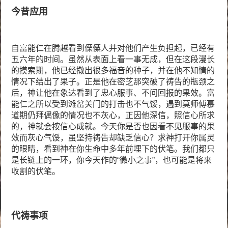
今昔应用
自富能仁在腾越看到傈僳人并对他们产生负担起，已经有
五六年的时间。虽然从表面上看一事无成，但在这段漫长
的摸索期，他已经撒出很多福音的种子，并在他不知情的
情况下结出了果子。正是他在密芝那突破了祷告的瓶颈之
后，神让他在象达看到了忠心服事、不问回报的果效。富
能仁之所以受到滩岔关门的打击也不气馁，遇到莫师傅慕
道期仍拜偶像的情况也不灰心，正因他深信，照信心所求
的，神就会按信心成就。今天你是否也因看不见服事的果
效而灰心气馁，虽坚持祷告却缺乏信心？求神打开你属灵
的眼睛，看到神在你生命中多年前埋下的伏笔。我们都只
是长链上的一环，你今天作的“微小之事”，也可能是将来
收割的伏笔。
代祷事项