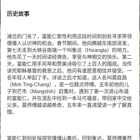
历史故事
滩岔的门关了，富能仁索性利用这段时间到别处寻求带领
傈僳人认识神的机会。春节期间，他向腾越东南部进发，
第七天走到大峡谷南端一个叫象达（Hsiangta）的地方。
他先花了一天时间读经祷告，享受与神相交的快乐。第二
天，富能仁用手风琴和赞美诗吸引了上百人的围观。当传
讲完耶稣基督的救恩之后，他问有谁愿意相信并接受。一
名年轻人举起了手。详谈之后才知道，这人名叫莫庭昌
（Moh Ting-Chang），是一位糕点师傅。五年前他的儿
子到芒市（Mangshih）赶集时，遇到了第一次进山布道
的富能仁，并在混乱中捡到一本马可福音，带回家中交给
父亲。莫师傅越读越希奇，五年来一直渴望进一步了解真
理。
富能仁到别处探视完傈僳山寨后，回到象达，莫师傅果然