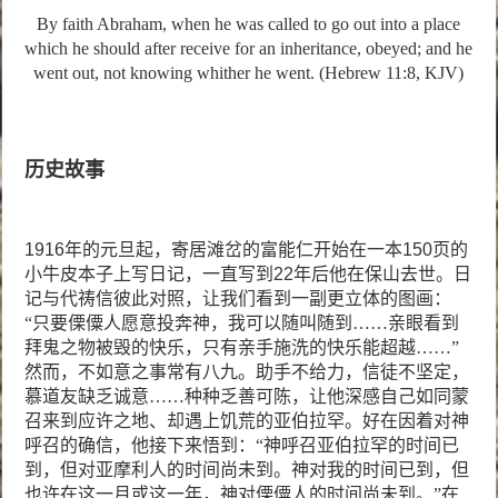
By faith Abraham, when he was called to go out into a place
which he should after receive for an inheritance, obeyed; and he
went out, not knowing whither he went. (Hebrew 11:8, KJV)
历史故事
1916
年的元旦起，寄居滩岔的富能仁开始在一本
150
页的
小牛皮本子上写日记，一直写到
22
年后他在保山去世。日
记与代祷信彼此对照，让我们看到一副更立体的图画：
“只要傈僳人愿意投奔神，我可以随叫随到……亲眼看到
拜鬼之物被毁的快乐，只有亲手施洗的快乐能超越……”
然而，不如意之事常有八九。助手不给力，信徒不坚定，
慕道友缺乏诚意……种种乏善可陈，让他深感自己如同蒙
召来到应许之地、却遇上饥荒的亚伯拉罕。好在因着对神
呼召的确信，他接下来悟到：“神呼召亚伯拉罕的时间已
到，但对亚摩利人的时间尚未到。神对我的时间已到，但
也许在这一月或这一年，神对傈僳人的时间尚未到。”在