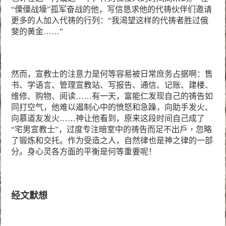
“傈僳战壕”孤军奋战的他，写信恳求他的代祷伙伴们邀请
更多的人加入代祷的行列：“我渴望这样的代祷者胜过俄
斐的黄金……”
然而，宣教士的注意力是何等容易被日常庶务占据啊：售
书、学语言、管理宣教站、写报告、通信、记账、建楼、
维修、购物、阅读……有一天，富能仁发现自己的祷告如
同打空气，他难以遏制心中的愤怒和急躁，向助手发火、
向慕道友发火……神让他看到，原来这段时间自己成了
“宅男宣教士”，过度专注暗室中的祷告而
足不出戶，
忽略
了锻炼和交托。作为受造之人，自然律也是神之律的一部
分。身心灵各方面的平衡是何等重要呢！
经文默想