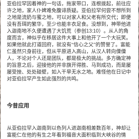
亚伯拉罕因着神的一句话，拖家带口，连根拨起，前往应
许之地，家人仆婢难免腹诽质疑。亚伯拉罕何尝不想所到
之地是流奶与蜜之地，可以对家人和父老有所交代；即便
没有吾珥的繁华，至少也能丰衣足食。没想到，神带他进
入迦南地不久便遭遇了大饥荒（参创
13:10
）。从人的角
度而言，神似乎在移居这件大事上和他开了一个大玩笑。
如果他就此打道回府，就没有“信心之父”的赞誉了。富能
仁虽然只身前往，但从平原进入高山，从汉人转向傈僳
人，不论对个人还是团队，都是极大的挑战。多方确定神
的旨意之后，迎接他的并非旗开得胜、马到成功，而是屡
屡受挫、处处碰壁，如入干旱无水之地。难怪他在日记中
对亚伯拉罕产生如此强烈的共鸣。
今昔应用
从亚伯拉罕入迦南到以色列人进迦南相差数百年，神却让
富能仁在他的有生之年看到福音大面积临到大峡谷的情