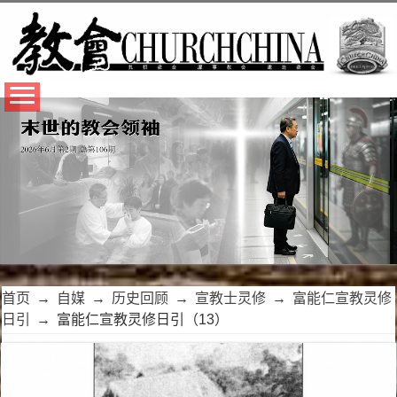
首页
→
自媒
→
历史回顾
→
宣教士灵修
→
富能仁宣教灵修
日引
→
富能仁宣教灵修日引（13）