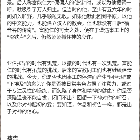
景。后人称富能仁为“傈僳人的使徒”时，或以为他振臂一
呼，就吸引了万人归主。但当时的他，至少有五六年的时
间如入旷野，几乎颗粒无收。如果他就此回到平原，以他
的中文能力，也能建立汉人的教会，但也就没有日后“福
音谷的传奇”。富能仁的可贵之处，便在于遭遇事工上的
“滑铁卢”之后，仍然紧紧抓住神的应许。
亚伯拉罕的时代有饥荒，以撒的时代也有一次饥荒。富能
仁的时代有拓荒的挑战，后来的宣教同工们也有继续建造
的挑战。今天，你是否也因事工的停滞而产生“回吾珥”或
“下埃及”的念头？你是否被日常事务占据了注意力，或过
于专注灵性的操练，而忽略了身体和精神的健康？你是否
深陷沮丧不能自拔，闭门不出？回想一下神对你的呼召，
以及你对神起初的爱；要知道，休息和祷告一样，都是出
于对神的信心。
祷告