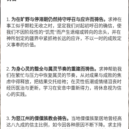
1.
为在旷野与停滞期仍然持守呼召与应许
而
祷告。
求神在
事工似乎颗粒无收之时，坚定我们对起初呼召的确信，使
我们不因阶段性的“饥荒”而产生退缩或转向的念头，并在
神所划定的疆界中紧抓祂长远的应许，不以一时的成败定
义事奉的价值。
2.
为身心灵的整全与属灵节奏的重建
而
祷告。
求神帮助我
们在繁忙与压力中恢复属灵的节奏，从对成果与成败的焦
虑中得释放，把结果交托给祂；在灵性低潮或情绪沮丧时
经历医治与更新，学习在安息中重新得力，将休息视为信
心的实践。
3.
为怒江州的傈僳族教会祷告。
当地傈僳族聚居地曾经高
达八九成的信主比例，如今因各种原因不断下降。求主持