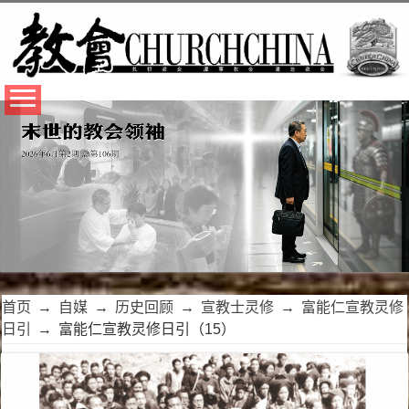
首页
→
自媒
→
历史回顾
→
宣教士灵修
→
富能仁宣教灵修
日引
→
富能仁宣教灵修日引（15）