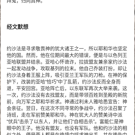
拜鬼，归向真神。
经文默想
约沙法是寻求敬畏神的犹大诸王之一，所以耶和华也坚定
他的国。然而，他在位期间最大的错误，便是与以色列王
亚哈联盟并结亲。亚哈心怀诡诈，拉拢盟友兼亲家约沙法
一起发动战争，攻取基列的拉末。他自己乔装打扮，却让
约沙法身着王服上阵，吸引亚兰王军队的刀枪。在神的保
护下，改装的亚哈“恰巧”中了乱箭，约沙法反而全身而
退，平安回宫。亚哈阵亡后，以东联军再次大举来袭。这
一次，约沙法没有去找盟友，而是带领百姓到圣殿的新院
前，向万军之耶和华祈求。神通过利未人雅哈悉宣告：神
会亲征。翌日，在这次不同寻常的争战中，约沙法召聚了
诗班，走在军前赞美耶和华。神在犹大人的赞美诗中派
“伏兵”击杀了以东人，并让他们“自相击杀”。富能仁是神
眼中的王子。他没有盟友，也没有军队。他和约沙法的相
似之处，便是两人都是在绝境中呼求神出手，并在祷告中