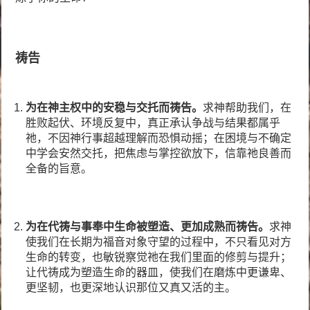
祷告
为在神主权中的安稳与交托
而
祷告。
求神帮助我们，在
胜败起伏、环境反复中，真正承认争战与结果都属乎
祂，不因神行事超越理解而恐惧动摇；在困境与不确定
中学会安然交托，把焦虑与掌控欲放下，信靠祂良善而
全备的旨意。
为在代祷与事奉中生命被塑造、更加成熟
而
祷告。
求神
使我们在长期为福音对象守望的过程中，不只看见对方
生命的转变，也敏锐察觉祂在我们里面的修剪与提升；
让代祷成为塑造生命的器皿，使我们在磨炼中更谦卑、
更坚韧，也更深地认识那位又真又活的主。