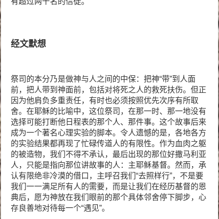
有超过两千名的信徒。
经文默想
祭司的本分乃是做神与人之间的中保：把神“带”到人面
前，把人带到神面前，包括对将死之人的救死扶伤。但正
因为他肩负多重责任，有时也必须按照优先次序有所取
舍。在耶稣的比喻中，这位祭司，在那一时、那一地没有
选择可能打断他日程表的那个人、那件事。这个故事后来
成为一个著名心理实验的脚本。令人遗憾的是，各地各方
的实验结果都再现了忙碌传道人的有限性。作为血肉之躯
的被造物，我们不得不承认，最后出现的那位好撒马利亚
人，只能是指向那位讲故事的人：主耶稣基督。然而，承
认有限绝非冷漠的借口，主呼召我们“去照样行”，不是要
我们一一满足所有人的需要，而是让我们在经历基督的恩
典后，愿为神放在我们眼前的那个具体邻舍停下脚步，心
存良善地对待每一个“遇见”。