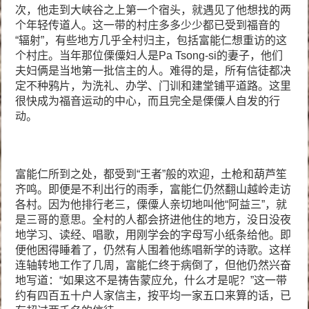
次，他走到大峡谷之上第一个宿头，就遇见了他想找的两
个年轻传道人。这一带的村庄多多少少都已受到福音的
“辐射”，有些地方几乎全村归主，包括富能仁想重访的这
个村庄。当年那位傈僳妇人是Pa Tsong-si的妻子，他们
夫妇俩是当地第一批信主的人。难得的是，所有信徒都决
定不种鸦片，为洗礼、办学、门训和建堂铺平道路。这里
很快成为福音运动的中心，而且完全是傈僳人自发的行
动。
富能仁所到之处，都受到“王者”般的欢迎，土枪和葫芦笙
齐鸣。即便是不利出行的雨季，富能仁仍然翻山越岭走访
各村。因为他排行老三，傈僳人亲切地叫他“阿益三”，就
是三哥的意思。全村的人都会挤进他住的地方，没日没夜
地学习、读经、唱歌，用刚学会的字母写小纸条给他。即
便他困得睡着了，仍然有人围着他练唱新学的诗歌。这样
连轴转地工作了几周，富能仁终于病倒了，但他仍然兴奋
地写道：“如果这不是祷告蒙应允，什么才是呢？”这一带
约有四百五十户人家信主，按平均一家五口来算的话，已