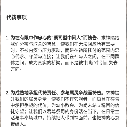
代祷事项
为在有限中作忠心的“祭司型中间人”
而
祷告
。求神赐给
我们分辨与取舍的智慧，使我们在无法回应所有需要
时，不被内疚与压力驱动，而是在祂所托付的范围内忠
心代求、守望与连接；让我们在神与人之间，在不同群
体之间，成为真实的桥梁，而不是被“打断”牵引而失去
方向。
为成熟地承担代祷责任、参与属灵争战
而
祷告
。求神提
升我们的属灵身量，使我们不作旁观者，而愿意在祷告
中承担争战的代价，为幼小教会、为尚未站立稳固的信
徒守望；让我们以君尊祭司的身份活在当下，在日常生
活与事奉场域中，持续把人带到神面前，也把神的心意
带给人。