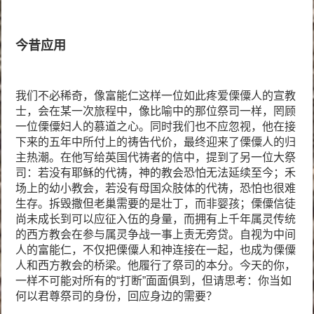
今昔应用
我们不必稀奇，像富能仁这样一位如此疼爱傈僳人的宣教
士，会在某一次旅程中，像比喻中的那位祭司一样，罔顾
一位傈僳妇人的慕道之心。同时我们也不应忽视，他在接
下来的五年中所付上的祷告代价，最终迎来了傈僳人的归
主热潮。在他写给英国代祷者的信中，提到了另一位大祭
司：若没有耶稣的代祷，神的教会恐怕无法延续至今；禾
场上的幼小教会，若没有母国众肢体的代祷，恐怕也很难
生存。拆毁撒但老巢需要的是壮丁，而非婴孩；傈僳信徒
尚未成长到可以应征入伍的身量，而拥有上千年属灵传统
的西方教会在参与属灵争战一事上责无旁贷。自视为中间
人的富能仁，不仅把傈僳人和神连接在一起，也成为傈僳
人和西方教会的桥梁。他履行了祭司的本分。今天的你，
一样不可能对所有的“打断”面面俱到，但请思考：你当如
何以君尊祭司的身份，回应身边的需要？