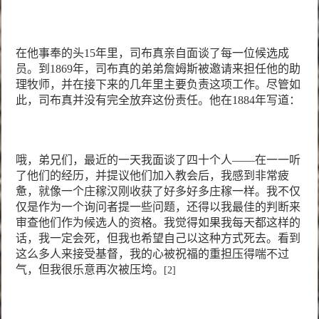
在他事奉的头
15
年里，司布真亲自面谈了每一位候选成
员。到
1869
年，司布真的弟弟詹姆斯被邀请来担任他的助
理牧师，并在接下来的几年里主要负责这项工作。尽管如
此，司布真并没有完全放弃这份责任。他在
1884
年写道：
哦，弟兄们，最近的一天我面谈了四十个人——在一一听
了他们的经历，并提议他们加入教会后，我感到非常疲
惫，就像一个庄稼汉刚收获了好多好多庄稼一样。我不仅
仅是作为一个询问者提一些问题，还得以我最佳的判断来
审查他们作为候选人的资格。我觉得如果我每天都这样的
话，我一定会死，但我也希望自己以这种方式死去。看到
这么多人来接受基督，我的心被祝福的重担压得喘不过
气，但我很乐意再次被压垮。
[2]