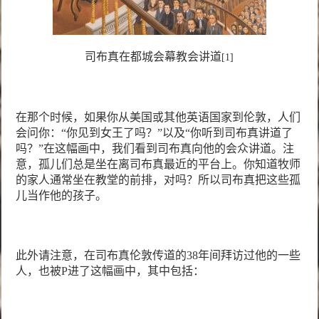
司布真在都城会幕教会讲道
[1]
在那个时候，如果你从美国或其他英语国家到伦敦，人们
会问你：
“
你见到女王了吗？
”
以及
“
你听到司布真讲道了
吗？
”
在这幅画中，我们看到司布真向他的会众讲道。注
意，孤儿们总是坐在离司布真最近的平台上。你知道牧师
的家人通常坐在教堂的前排，对吗？所以司布真把这些孤
儿当作他的孩子。
此外请注意，在司布真伦敦传道的
38
年间拜访过他的一些
人，也被
P
进了这幅画中，其中包括：