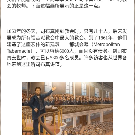
会的牧师。下面这幅画所展示的正是这一点。
1853
年的冬天，司布真刚到教会时，只有几十人，后来发
展成为所有福音派教会中最大的教会。到了
1861
年，他们
建造了这座宏伟的新建筑
——
都城会幕（
Metropolitan
Tabernacle
），可以容纳
6000
人，而且没有债务。到司布
真去世时，教会已有
5300
多名成员。许多访客也从世界各
地来到这里听司布真讲道。