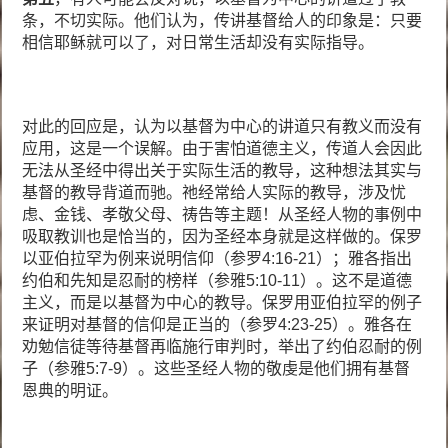
条，不切实际。他们认为，传讲基督给人的印象是：只要
相信耶稣就可以了，对日常生活却没有实际指导。
对此的回应是，认为以基督为中心的讲道只有教义而没有
应用，这是一个误解。由于害怕道德主义，传道人会因此
无法从圣经中得出关于实际生活的教导，这种想法其实与
基督的教导背道而驰。祂经常给人实际的教导，涉及忧
虑、金钱、孝敬父母、祷告等主题！从圣经人物的事例中
吸取教训也是恰当的，因为圣经本身就是这样做的。保罗
以亚伯拉罕为例来说明信仰（参罗4:16-21）；雅各指出
约伯和先知是忍耐的榜样（参雅5:10-11）。这不是道德
主义，而是以基督为中心的教导。保罗用亚伯拉罕的例子
来证明对基督的信仰是正当的（参罗4:23-25）。雅各在
劝勉信徒等待基督再临施行审判时，举出了约伯忍耐的例
子（参雅5:7-9）。这些圣经人物的敬虔是他们拥有基督
恩典的明证。