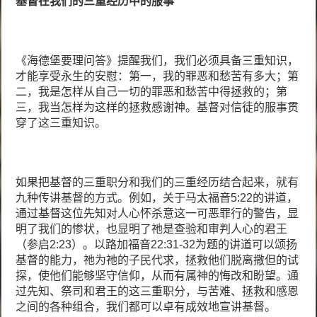
基督在我们的三重经历中的服事
《海德堡要理问答》提醒我们，我们必须具备三重知识，
才能享受永生的安慰：第一，我的罪恶和愁苦有多大；第
二，我是怎样从自己一切的罪恶和愁苦中得拯救的；第
三，我当怎样为这样的拯救感谢神。基督对信徒的服事贯
穿了这三重知识。
如果把基督的三重职分和我们的三重经历结合起来，就有
九种传讲基督的方式。例如，关于马太福音5:22的讲道，
通过基督这位先知对人心怀杀意这一可恶罪行的警告，显
明了我们的惨状，也显明了祂是查验和审判人心的君王
（参启2:23）。以路加福音22:31-32为题的讲道可以颂扬
基督的能力，祂为祂的子民代求，拯救他们脱离撒但的试
探，使他们能够坚守信仰，从而有属神的悔改和盼望。通
过先知、祭司和君王的这三重职分，与苦难、拯救和感恩
之间的各种组合，我们都可以卓有成效地宣讲基督。