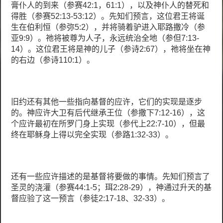
膏仆人的到来（参赛42:1，61:1），以及神仆人的替死和
得胜（参赛52:13-53:12）。先知们预言，这位君王将诞
生在伯利恒（参弥5:2），并将骑着驴进入耶路撒冷（参
亚9:9）。祂将被尊为人子，永远统治全地（参但7:13-
14）。这位君王将是神的儿子（参诗2:67），祂将坐在神
的右边（参诗110:1）。
旧约还有其他一些指向基督的应许，它们的实现是逐步
的。神应许大卫有后代继承王位（参撒下7:12-16），这
个应许最初在所罗门身上实现（参代上22:7-10），但最
终在耶稣身上得以完全实现（参路1:32-33）。
还有一些应许描述的是基督将要做的事情。先知们预言了
圣灵的浇灌（参赛44:1-5；珥2:28-29），神通过升天的基
督应验了这一预言（参徒2:17-18、32-33）。