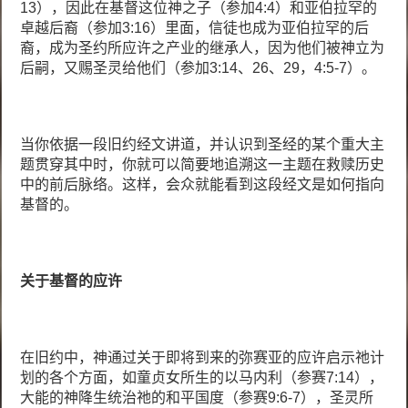
13），因此在基督这位神之子（参加4:4）和亚伯拉罕的
卓越后裔（参加3:16）里面，信徒也成为亚伯拉罕的后
裔，成为圣约所应许之产业的继承人，因为他们被神立为
后嗣，又赐圣灵给他们（参加3:14、26、29，4:5-7）。
当你依据一段旧约经文讲道，并认识到圣经的某个重大主
题贯穿其中时，你就可以简要地追溯这一主题在救赎历史
中的前后脉络。这样，会众就能看到这段经文是如何指向
基督的。
关于基督的应许
在旧约中，神通过关于即将到来的弥赛亚的应许启示祂计
划的各个方面，如童贞女所生的以马内利（参赛7:14），
大能的神降生统治祂的和平国度（参赛9:6-7），圣灵所