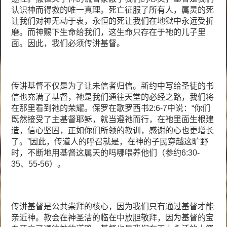
认识神而得救的唯一真理。死亡征服了所有人，属灵的死
让我们对神无动于衷，永恒的死让我们在地狱中永远受折
磨。而神赐下生命给我们，这生命只存在于祂的儿子里
面。因此，我们必须传讲基督。
传讲基督不仅是为了让未信者归信。新约中写给圣徒的书
信也充满了基督，祂是我们通往天堂的必经之路，我们将
在那里看到祂的荣耀。保罗在歌罗西书2:6-7中说：“你们
既然接受了主基督耶稣，就当遵祂而行，在祂里面生根建
造，信心坚固，正如你们所领的教训，感谢的心也更增长
了。”因此，传道人的呼召就是，在神的子民穿越这旷野
时，不断地用基督这属天的吗哪喂养他们（参约6:30-
35、55-56）。
传讲基督是公共崇拜的核心，因为我们只有通过基督才能
亲近神。教会在神圣洁的临在中放胆敬拜，因为基督的宝