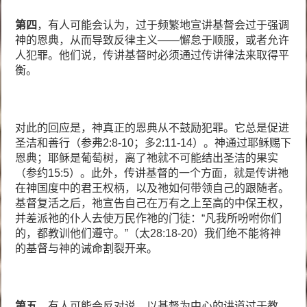
第四
，有人可能会认为，过于频繁地宣讲基督会过于强调
神的恩典，从而导致反律主义——懈怠于顺服，或者允许
人犯罪。他们说，传讲基督时必须通过传讲律法来取得平
衡。
对此的回应是，神真正的恩典从不鼓励犯罪。它总是促进
圣洁和善行（参弗2:8-10；多2:11-14）。神通过耶稣赐下
恩典；耶稣是葡萄树，离了祂就不可能结出圣洁的果实
（参约15:5）。此外，传讲基督的一个方面，就是传讲祂
在神国度中的君王权柄，以及祂如何带领自己的跟随者。
基督复活之后，祂宣告自己在万有之上至高的中保王权，
并差派祂的仆人去使万民作祂的门徒：“凡我所吩咐你们
的，都教训他们遵守。”（太28:18-20）我们绝不能将神
的基督与神的诫命割裂开来。
第五
，有人可能会反对说，以基督为中心的讲道过于教