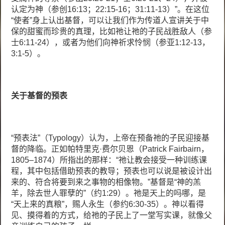
认定为神（参创16:13；22:15-16；31:11-13）”。在这位
“使者”身上认出基督，可以让我们作为传道人宣讲关于中
保的甜蜜而珍贵的真理，比如祂让祂的子民战胜敌人（参
士6:11-24），或者为他们向神祈求怜悯（参亚1:12-13，
3:1-5）。
关于基督的预表
“预表法”（Typology）认为，上帝在预备祂的子民迎接基
督的降临。正如帕特里克·费尔贝恩（Patrick Fairbairn，
1805–1874）所指出的那样：“祂让教会接受一种训练课
程，其中包括借助预表的教导；预表也可以说是被设计出
来的、符合将要到来之事物的相像物。”基督是“神的羔
羊，除去世人罪孽的”（约1:29）。祂是天上的吗哪，是
“天上来的真粮”，赐人永生（参约6:30-35）。神以看得
见、摸得着的方式，给祂的子民上了一堂写实课，就像父