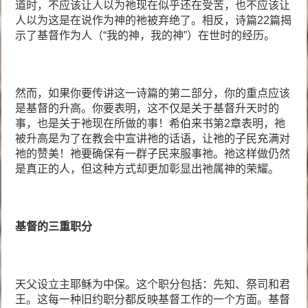
道时，不应该让人以为祂现在似乎还在受苦，也不应该让
人以为这是在说作为神的祂被弃绝了。相反，诗篇22篇揭
示了基督作为人（“我的神，我的神”）在世时的经历。
然而，如果你要传讲这一诗篇的第二部分，你的重点应该
是基督的升高。你要表明，这不仅是关于基督升天时的
事，也是关于祂现在所做的事！希伯来书第2章表明，祂
被升高是为了在教会中宣讲祂的话语，让祂的子民充满对
祂的赞美！祂要确保有一群子民来服事祂。祂这样做仍然
是真正的人，但这种方式却更加彰显出祂属神的荣耀。
基督的三重职分
天父设立主耶稣为中保。这个职分包括：先知、祭司和君
王。这每一种旧约职分都反映基督工作的一个方面。基督