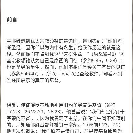
前言
主耶稣遭到犹太宗教领袖的逼迫时，祂回答到：“你们查
考圣经，因你们以为内中有永生，给我作见证的就是这
经。然而你们不肯到我这里来得生命。”（约5:39-40）这
些宗教领袖认为自己是摩西的门徒（参约5:45，9:28），
也是圣经的学生。然而，他们不相信圣经关于基督的见证
（参约5:46-47）。所以，人可以是圣经教师，却看不到
圣经所启示的真正的基督。
相反，使徒保罗不断地引用旧约圣经宣讲基督（参徒
17:2-3，26:22-23，28:23)。他甚至说：“我们却是传钉十
字架的基督……因为我曾定了主意，在你们中间不知道别
的，只知道耶稣基督并祂钉十字架。”（林前1:23，2:2）
他再次强调说：“我们原不是传自己，乃是传基督耶稣为