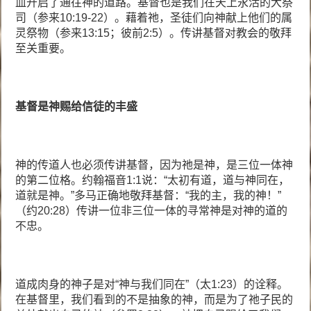
血开启了通往神的道路。基督也是我们在天上永活的大祭
司（参来10:19-22）。藉着祂，圣徒们向神献上他们的属
灵祭物（参来13:15；彼前2:5）。传讲基督对教会的敬拜
至关重要。
基督是神赐给信徒的丰盛
神的传道人也必须传讲基督，因为祂是神，是三位一体神
的第二位格。约翰福音1:1说：“太初有道，道与神同在，
道就是神。”多马正确地敬拜基督：“我的主，我的神！”
（约20:28）传讲一位非三位一体的寻常神是对神的道的
不忠。
道成肉身的神子是对“神与我们同在”（太1:23）的诠释。
在基督里，我们看到的不是抽象的神，而是为了祂子民的