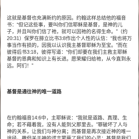
这就是基督也充满新约的原因。约翰这样总结他的福音
书：“但记这些事，要叫你们信耶稣是基督，是神的儿
子，并且叫你们信了祂，就可以因祂的名得生命。”（约
20:31）保罗在腓立比书3:8作出个人性的认信：“我也将万
事当作有损的，因我以认识我主基督耶稣为至宝。”而在
彼得后书3:18，彼得写道：“你们却要在我们主救主耶稣
基督的恩典和知识上有长进。愿荣耀归给祂，从今直到永
远。阿们！”
基督是通往神的唯一道路
在约翰福音14:6中，主耶稣说：“我就是道路、真理、生
命；若不藉着我，没有人能到父那里去。”罪破坏了人与
神的关系，让我们与神分离；而基督是再次接近神的唯一
途径。撒但关于神的谎言蒙蔽了我们的心灵；基督是我们