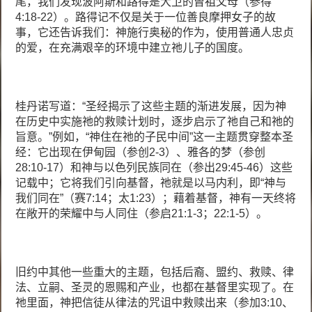
尾，我们发现波阿斯和路得是大卫的曾祖父母（参得
4:18-22）。路得记不仅是关于一位善良摩押女子的故
事，它还告诉我们：神施行奥秘的作为，使用普通人忠贞
的爱，在充满艰辛的环境中建立祂儿子的国度。
桂丹诺写道：“圣经揭示了这些主题的渐进发展，因为神
在历史中实施祂的救赎计划时，逐步启示了祂自己和祂的
旨意。”例如，“神住在祂的子民中间”这一主题贯穿整本圣
经：它出现在伊甸园（参创2-3）、雅各的梦（参创
28:10-17）和神与以色列民族同在（参出29:45-46）这些
记载中；它将我们引向基督，祂就是以马内利，即“神与
我们同在”（赛7:14；太1:23）；藉着基督，神有一天终将
在敞开的荣耀中与人同住（参启21:1-3；22:1-5）。
旧约中其他一些重大的主题，包括后裔、盟约、救赎、律
法、立嗣、圣灵的恩赐和产业，也都在基督里实现了。在
祂里面，神把信徒从律法的咒诅中救赎出来（参加3:10、