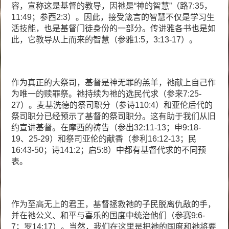
容，宣称这是基督的教导，因祂是“神的智慧”（路7:35，
11:49；参西2:3）。因此，接受箴言的智慧不仅是学习生
活技能，也是基督门徒身份的一部分。传讲雅各书也是如
此，它教导从上而来的智慧（参雅1:5，3:13-17）。
作为真正的大祭司，基督是神无罪的羔羊，祂献上自己作
为唯一的赎罪祭。祂持续为祂的选民代求（参来7:25-
27）。麦基洗德的祭司职分（参诗110:4）和亚伦后代的
祭司职分已经预示了基督的祭司职分。这有助于我们从旧
约宣讲基督。在摩西的祷告（参出32:11-13；申9:18-
19、25-29）和祭司亚伦的献香（参利16:12-13；民
16:43-50；诗141:2；启5:8）中都有基督代求的不同预
表。
作为至高无上的君王，基督拯救祂的子民脱离仇敌的手，
并在祂公义、和平与喜乐的国度中统治他们（参赛9:6-
7；罗14:17）。当然，我们在这里是把祂的国度和祂将要