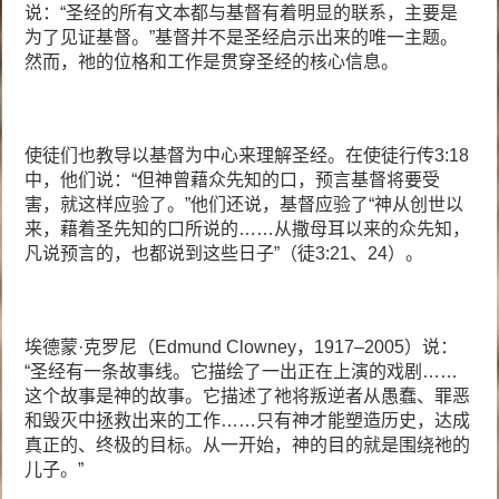
说：“圣经的所有文本都与基督有着明显的联系，主要是
为了见证基督。”基督并不是圣经启示出来的唯一主题。
然而，祂的位格和工作是贯穿圣经的核心信息。
使徒们也教导以基督为中心来理解圣经。在使徒行传3:18
中，他们说：“但神曾藉众先知的口，预言基督将要受
害，就这样应验了。”他们还说，基督应验了“神从创世以
来，藉着圣先知的口所说的……从撒母耳以来的众先知，
凡说预言的，也都说到这些日子”（徒3:21、24）。
埃德蒙·克罗尼（Edmund Clowney，1917–2005）说：
“圣经有一条故事线。它描绘了一出正在上演的戏剧……
这个故事是神的故事。它描述了祂将叛逆者从愚蠢、罪恶
和毁灭中拯救出来的工作……只有神才能塑造历史，达成
真正的、终极的目标。从一开始，神的目的就是围绕祂的
儿子。”