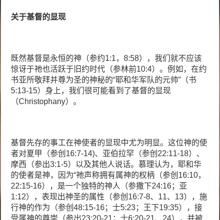
关于基督的显现
既然基督是永恒的神（参约1:1，8:58），我们就不应该
惊讶于祂也活跃于旧约时代（参林前10:4）。例如，在约
书亚所敬拜并尊为圣的神秘的“耶和华军队的元帅”（书
5:13-15）身上，我们很可能看到了基督的显现
（Christophany）。
基督先存的事工在神使者的显现中尤为明显。这位神的使
者对夏甲（参创16:7-14)、亚伯拉罕（参创22:11-18）、
摩西（参出3:1-5）以及其他人说话。慕理认为，耶和华
的使者是神，因为“祂声称拥有属神的权柄（参创16:10，
22:15-16），是一个独特的神人（参撒下24:16；亚
1:12），表现出神圣的属性（参创16:7-8、11、13），施
行神的作为（参创48:15-16；士5:23；王下19:35），接
受属神的尊崇（参出23:20-21；士6:20-21、24），并被