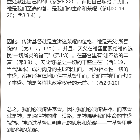
益处献出自己的神（参罗8:32）。神把自己赐给了我们，
祂是我们至高的善，是我们的生命和荣耀（参申30:19-
20；西3:3-4）。
因此，传讲基督就是宣讲这荣耀的位格，祂是天父“所喜
悦的”（太3:17，17:5），并且，天父在祂里面赐给祂的选
民“一切属灵的福气”（弗1:3）。在基督里有“测不透的丰
富”（弗3:8）。天父“乐意让一切的丰盛住在”（西1:19，
当代译本）成为肉身的主耶稣里面。“因为神本性一切的
丰盛，都有形有体地居住在基督里面，你们在祂里面也得
了丰盛。祂是各样执政掌权者的元首。”（西2:9-10）
总之，我们必须传讲基督，因为我们必须传讲神；而基督
就是神，是通往神的唯一道路，是神赐给我们生命的丰盛
祝福。神通过基督显明自己的恩典和荣耀——在基督里看
到的神的荣耀。