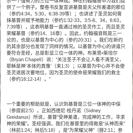
示一个强有力的三位一体神观。神在约翰福音中为我们提
供了一个例子。整卷书反复宣讲基督是天父所差遣的那位
（参约4:34，5:30，6:38-39等）；也讲述了圣灵如何膏
抹基督并赋予祂能力（参约1:32-33，3:5-8、34，6:63，
7:39等），这表明基督一直通过祂的圣灵作工，而且圣灵
荣耀基督（参约14、16章）。因此，约翰福音既是三一
论的，也是以基督为中心的（参约20:31）。我们在新约
的其余部分也发现了同样的情况。以基督为中心的讲道只
要符合圣经，总是彰显三位一体的神。布莱恩•柴培尔
（Bryan Chapell）说：“关注圣子不会让人看不清圣父，
耶稣是神‘本体的真像’（来1:3）；以基督为中心并不会使
圣灵退居次要地位，因为圣灵的使命是荣耀我们的救主
（参约16:12-14）。”
一个重要的帮助就是，认识到基督是三位一体神的中保
（参提前2:5）。正如西德尼·桂丹诺（Sidney
Greidanus）所说，基督“受神差遣，完成神的工作，寻求
神的荣耀”。圣经强调，我们在基督里的得救是“从神而来”
（林前1:24；林后5:18），是“为荣耀父神”（腓2:11；参