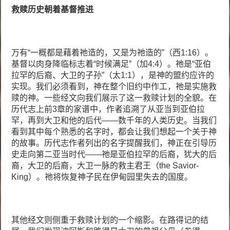
救赎历史朝着基督推进
万有“一概都是藉着祂造的，又是为祂造的”（西1:16）。
基督以肉身降临标志着“时候满足”（加4:4）。祂是“亚伯
拉罕的后裔、大卫的子孙”（太1:1），是神的盟约应许的
实现。我们必须看到，神在整个旧约中作工，祂是实施救
赎的神。一些经文向我们展示了这一救赎计划的全貌。在
历代志上前3章的家谱中，作者追溯了从亚当到亚伯拉
罕，再到大卫和他的后代——数千年的人类历史。当我们
看到其中每个熟悉的名字时，都会让我们想起一个关于神
的故事。历代志作者列出的名字提醒我们，神正在引导历
史走向第二亚当时代——祂是亚伯拉罕的后裔，犹大的后
裔，大卫的后裔，大卫一脉的救主君王（the Savior-
King）。祂将恢复神子民在伊甸园里失去的国度。
其他经文则侧重于救赎计划的一个缩影。在路得记的结