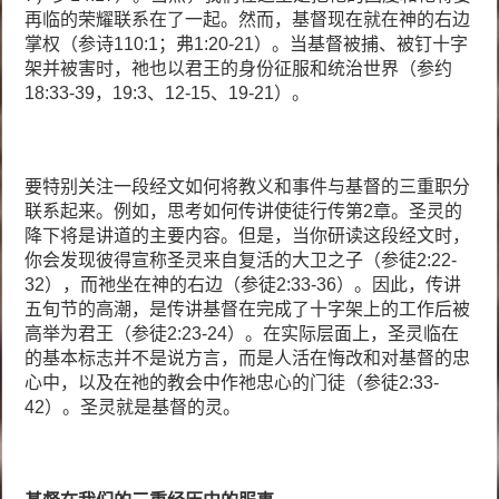
再临的荣耀联系在了一起。然而，基督现在就在神的右边
掌权（参诗110:1；弗1:20-21）。当基督被捕、被钉十字
架并被害时，祂也以君王的身份征服和统治世界（参约
18:33-39，19:3、12-15、19-21）。
要特别关注一段经文如何将教义和事件与基督的三重职分
联系起来。例如，思考如何传讲使徒行传第2章。圣灵的
降下将是讲道的主要内容。但是，当你研读这段经文时，
你会发现彼得宣称圣灵来自复活的大卫之子（参徒2:22-
32），而祂坐在神的右边（参徒2:33-36）。因此，传讲
五旬节的高潮，是传讲基督在完成了十字架上的工作后被
高举为君王（参徒2:23-24）。在实际层面上，圣灵临在
的基本标志并不是说方言，而是人活在悔改和对基督的忠
心中，以及在祂的教会中作祂忠心的门徒（参徒2:33-
42）。圣灵就是基督的灵。