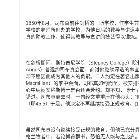
1850年8月，司布真前往剑桥的一所学校，作学生
学校的老师所创办的学校，为他日后的教导与讲道事工
真的助教工作，使得其教导与宣讲的技艺得以锤炼
在剑桥期间，斯特普尼学院（Stepney College）院长
Angus）曾邀约司布真会面，商讨他继续深造的事
却不愿因此成为其他人的负累。二人约定在著名出版人丹
Macmillan）的家中会面，司布真如约而至，被
心中纳闷安格斯博士是否还会赴约。却不知，博士
错过。司布真离去时，一句经文重重压在他心头：“
（耶45:5）于是，他决定不再继续接受正规教育。[11
虽然司布真没有继续接受正规的教育，但他已充分
格兰牧者中，若论博览群书，恐怕无人能与之比肩