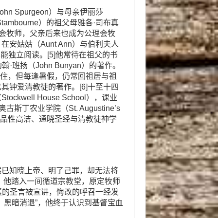
n Spurgeon）与母亲伊丽莎
tambourne）的祖父母雅各·司布真
父是公理会牧师，父亲后来也成为公理会牧
姑姑（Aunt Ann）与伯利夫人
真已能独立阅读。[5]他常待在祖父的书
·班扬（John Bunyan）的著作。
父母同住，但每逢暑假，仍常回祖居与祖
钟爱清教徒的著作。[6]十至十四
ell House School），课业
丁农业学院（St. Augustine’s
他已成长为品性高洁、通晓圣经与清教徒神学
然已知晓上帝、明了己罪，却无法将
日，他踏入一间循道宗教堂，原定牧师
素的圣言被宣讲，悔改的呼召一经发
，黑暗消退”，他终于认识到基督宝血