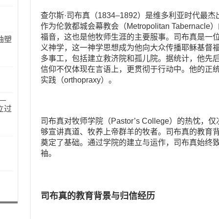
查尔斯·司布真（1834–1892）是维多利亚时代
作为伦敦都城会幕教会（Metropolitan Tabern
福音，这也是他牧师生涯的主要服事。司布真是一
袖塑
义神学，这一神学思想成为他向大众传播耶稣基督
多事工，包括建立救济院和孤儿院。据统计，他先后参
信仰不仅体现在言语上，更贯彻于行动中。他的正统教义
实践（orthopraxy）。
—
立过
司布真对牧师学院（Pastor’s College）的
够宣讲真道、牧养上帝群羊的牧者。司布真的教育
奠定了基础。通过学院的建立与运作，司布真始终
袖。
司布真的教育背景与归信经历