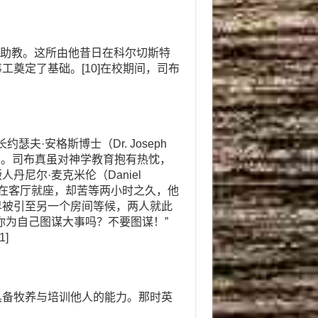
兼助教。这所由他昔日在科尔切斯特
奠定了基础。[10]在校期间，司布
。
约瑟夫·安格斯博士（Dr. Joseph
宜。司布真虽对神学教育抱有热忱，
尼尔·麦克米伦（Daniel
安排在客厅就座，却苦等两小时之久，他
早被引至另一个房间等候，两人就此
你为自己图谋大事吗？不要图谋！”
]
具备牧养与培训他人的能力。那时英
。