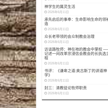
神学生的属灵生活
2026年6月11日
承先启后的事奉：生命影响生命的领
造
2026年6月11日
众长老带领的会众制教会治理
2026年6月11日
访谈路牧师：神在祂的教会中掌权 —
记述一间改革宗浸信会教会的长执选
程
2026年6月11日
书评：《谦卑之道:奥古斯丁的讲道神
学》
2026年6月11日
封三：清教徒论牧师职责
2026年6月11日