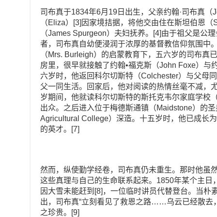
司布真于1834年6月19日出生，父亲约翰·司布真（Joh
（Eliza）[3]因家境拮据，将他交由住在斯坦伯恩（S
（James Spurgeon）夫妇抚养。[4]由于祖
者，司布真自幼便浸润于浓厚的基督教信仰氛围中。在安
（Mrs. Burleigh）的启蒙教育下，五六岁的司布
房里，很早就接触了约翰•福克斯（John Foxe）与约翰
六岁时，他返回科尔切斯特（Colchester）与
父一同生活。回家后，他对阅读的热情丝毫不减，尤其
岁期间，他就读科尔切斯特的斯托克韦尔家庭学校（Stockw
出众。之后进入位于梅德斯通镇（Maidstone）的圣奥古斯
Agricultural College）深造。十五岁时，
的英才。[7]
然而，纵使勤学经卷，司布真仍未重生。那时他虽
这些真理与自己的生命联系起来。1850年某个主
因大雪未能赶到[8]，一位临时讲员代替登台。当朴
出，司布真“立刻看见了救恩之路……乌云已经散去
之珍贵。[9]