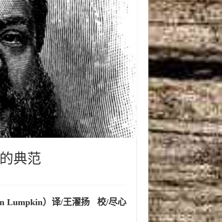
的典范
n Lumpkin）译/王濯扬 校/尽心