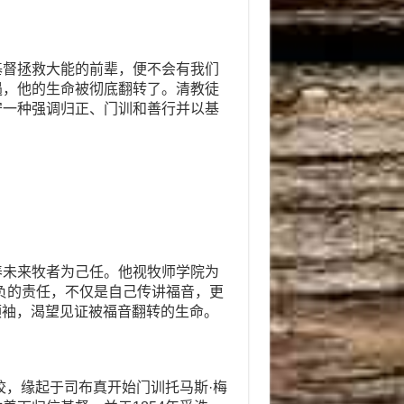
基督拯救大能的前辈，便不会有我们
遇，他的生命被彻底翻转了。清教徒
守一种强调归正、门训和善行并以基
养未来牧者为己任。他视牧师学院为
负的责任，不仅是自己传讲福音，更
的领袖，渴望见证被福音翻转的生命。
校，缘起于司布真开始门训托马斯·梅