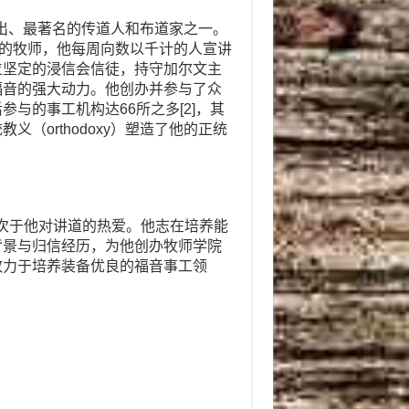
最杰出、最著名的传道人和布道家之一。
acle）的牧师，他每周向数以千计的人宣讲
位坚定的浸信会信徒，持守加尔文主
福音的强大动力。他创办并参与了众
与的事工机构达66所之多[2]，其
（orthodoxy）塑造了他的正统
热忱，仅次于他对讲道的热爱。他志在培养能
背景与归信经历，为他创办牧师学院
致力于培养装备优良的福音事工领