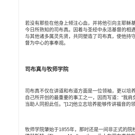
若没有那些在他身上倾注心血，并将他引向主耶稣
今日所熟知的司布真。因着与圣经中永活基督的相
与其他诸多属灵先贤，共同塑造了司布真，使他持
督为中心的事奉观。
司布真与牧师学院
司布真不仅在讲道和布道方面是一位领袖，更以培
自己所开创的最重要的事工之一，因而写道：“我肩
当助人同担此任。”[12]他立志培养能够传讲福音
牧师学院肇始于1855年，那时还是一间非正式的院