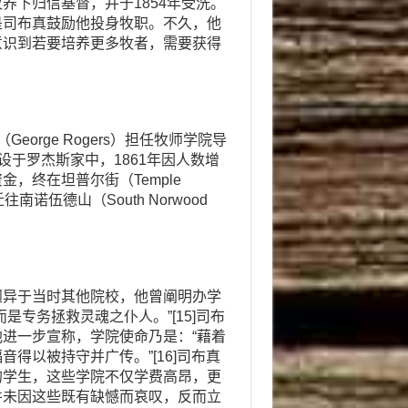
的牧养下归信基督，并于1854年受洗。
是司布真鼓励他投身牧职。不久，他
意识到若要培养更多牧者，需要获得
eorge Rogers）担任牧师学院导
设于罗杰斯家中，1861年因人数增
，终在坦普尔街（Temple
往南诺伍德山（South Norwood
迥异于当时其他院校，他曾阐明办学
专务拯救灵魂之仆人。”[15]司布
进一步宣称，学院使命乃是：“藉着
得以被持守并广传。”[16]司布真
的学生，这些学院不仅学费高昂，更
并未因这些既有缺憾而哀叹，反而立