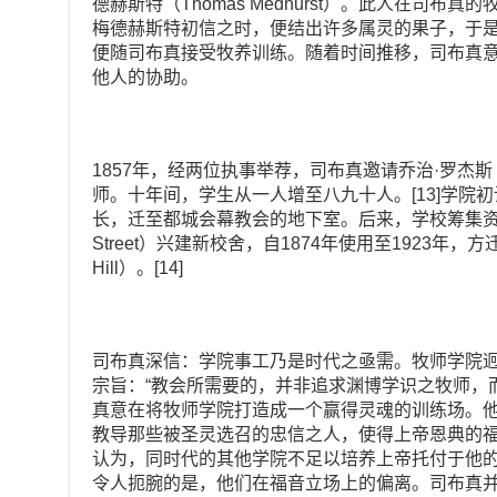
德赫斯特（Thomas Medhurst）。此人在司布真
梅德赫斯特初信之时，便结出许多属灵的果子，于
便随司布真接受牧养训练。随着时间推移，司布真
他人的协助。
1857年，经两位执事举荐，司布真邀请乔治·罗杰斯（G
师。十年间，学生从一人增至八九十人。[13]学院初
长，迁至都城会幕教会的地下室。后来，学校筹集资金
Street）兴建新校舍，自1874年使用至1923年，方迁
Hill）。[14]
司布真深信：学院事工乃是时代之亟需。牧师学院
宗旨：“教会所需要的，并非追求渊博学识之牧师，而是
真意在将牧师学院打造成一个赢得灵魂的训练场。他
教导那些被圣灵选召的忠信之人，使得上帝恩典的福音
认为，同时代的其他学院不足以培养上帝托付于他
令人扼腕的是，他们在福音立场上的偏离。司布真