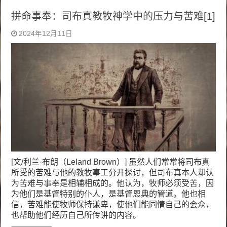
拼命事奉：司布真教牧神学中的压力与苦难[1]
2024年12月11日
[文/利兰·布朗（Leland Brown）] 虽然人们常常将司布真
所受的苦难与他的教牧事工分开探讨，但司布真本人却认
为苦难与事奉是相辅相成的。他认为，牧师必须受苦，因
为他们是基督特别的仆人，是基督恩典的管道。他也相
信，苦难能使牧师保持谦卑，使他们能同情自己的会众，
也帮助他们经历自己所传讲的内容。