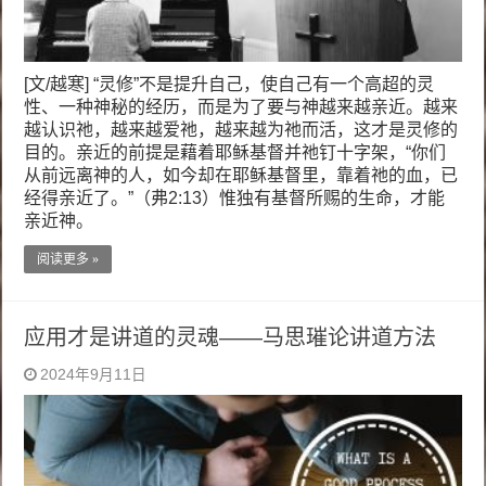
[文/越寒] “灵修”不是提升自己，使自己有一个高超的灵
性、一种神秘的经历，而是为了要与神越来越亲近。越来
越认识祂，越来越爱祂，越来越为祂而活，这才是灵修的
目的。亲近的前提是藉着耶稣基督并祂钉十字架，“你们
从前远离神的人，如今却在耶稣基督里，靠着祂的血，已
经得亲近了。”（弗2:13）惟独有基督所赐的生命，才能
亲近神。
阅读更多 »
应用才是讲道的灵魂——马思璀论讲道方法
2024年9月11日