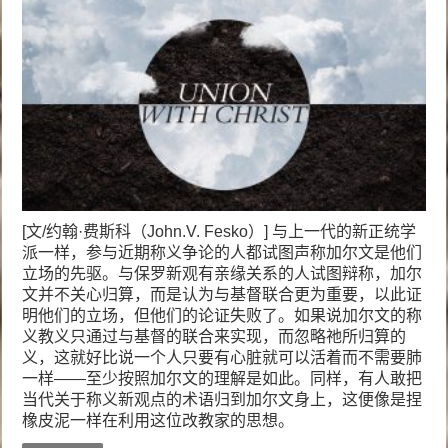
[文/约翰·费斯科（John.V. Fesko）] 与上一代的新正统学
派一样，参与近期称义争论的人都试图声称加尔文是他们
立场的先驱。与保罗新观有亲缘关系的人试图辩称，加尔
文并不关心归算，而是认为与基督联合更为重要，以此证
明他们的立场，但他们的论证失败了。如果说加尔文的称
义教义只通过与基督的联合来实现，而忽略祂所归算的
义，这就好比说一个人只要有心脏就可以活着而不需要肺
一样——至少按照加尔文的理解是如此。同样，有人敢把
当代关于称义新观点的术语归到加尔文身上，这便像是捏
橡皮泥一样在利用这位改教家的思想。