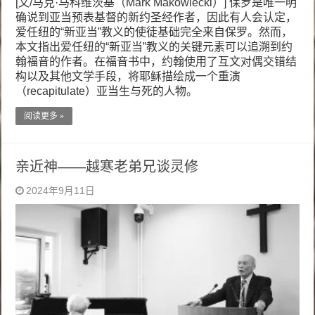
[文/马克·马科维茨基（Mark Makowiecki）] 保罗是唯一明
确说到亚当预表基督的新约圣经作者，因此有人会认定，
爱任纽的“新亚当”教义的使徒基础完全来自保罗。然而，
本文指出爱任纽的“新亚当”教义的关键元素可以追溯到约
翰福音的作者。在福音书中，约翰使用了互文对偶交错结
构以及其他文学手段，将耶稣描绘成一个重演
（recapitulate）亚当生与死的人物。
阅读更多 »
亲近神——越寒老弟兄谈灵修
2024年9月11日