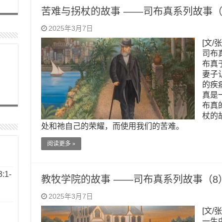
苦难与拐杖的故事 ——司布真系列故事（
2025年3月7日
[文/
司布
布真
妻子
的疾
真是
布真
杖的
处和祂自己的荣耀，而使用我们的苦难。
阅读更多 »
1-
教牧学院的故事 ——司布真系列故事（8
2025年3月7日
[文/
一生