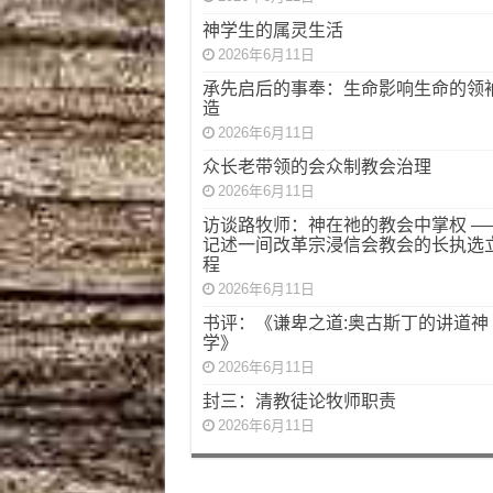
神学生的属灵生活
2026年6月11日
承先启后的事奉：生命影响生命的领
造
2026年6月11日
众长老带领的会众制教会治理
2026年6月11日
访谈路牧师：神在祂的教会中掌权 —
记述一间改革宗浸信会教会的长执选
程
2026年6月11日
书评：《谦卑之道:奥古斯丁的讲道神
学》
2026年6月11日
封三：清教徒论牧师职责
2026年6月11日