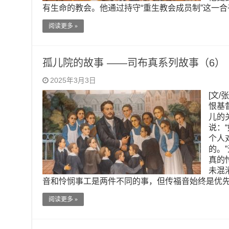
有生命的教会。他通过持守“重生教会成员制”这一
阅读更多 »
孤儿院的故事 ——司布真系列故事（6）
2025年3月3日
[文/
恨基
儿的
说：
个人
的。
真的
未混
音和怜悯事工是两件不同的事，但传福音始终是优
阅读更多 »