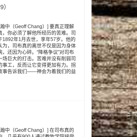
9）
张瀚中（Geoff Chang）] 要真正理解
真，你必须了解他所经历的苦难。司
于1892年1月去世，享年57岁。他的
认为，司布真的离世不仅是因为身体
病，还因为心碎。“降格争议”对司布
一场巨大的打击。苦难并没有削弱司
的事工，反而让它变得更加有力。拐
故事告诉我们——神会为着我们的益
）
张瀚中（Geoff Chang）] 在司布真的
中，几乎有900人通过教牧学院接受