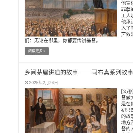
他宣
罪孽
工人
他承
入了
声效
们：无论在哪里，你都要传讲基督。
阅读更多 »
乡间茅屋讲道的故事 ——司布真系列故事
2025年2月24日
[文/
督做
是在
初只
的故
地方
督的