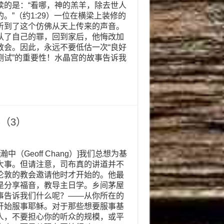
读的是：“看哪，神的羔羊，除去世人
的。”（约1:29）一位在横梁上装修的
听到了这个仿佛从天上传来的声音。
认了自己的罪，回到家后，他悔改加
教会。因此，永远不要低估一次“良好
测试”的重要性！水晶宫的故事告诉我
（3）
张瀚中（Geoff Chang）]我们总想为基
大事。但请注意，司布真的讲道并不
伦敦的教会邀请他时才开始的。他最
是分享福音，教导主日学。乡间茅屋
事告诉我们什么呢？——从你所在的
开始服事耶稣。对于那些想要服事基
人，不要担心你的听众的规模，或平