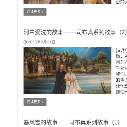
台的
阅读更多 »
河中受洗的故事 ——司布真系列故事（2
2025年2月21日
[文/
做，
因为
乎对
我们
的舌
让他
即使
阅读更多 »
暴风雪的故事——司布真系列故事（1）