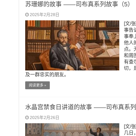
苏珊娜的故事 ——司布真系列故事（5）
2025年2月28日
[文/
事告
事奉
他人
点。
和周
有查
切，
及一群忠实的朋友。
阅读更多 »
水晶宫禁食日讲道的故事 ——司布真系列
2025年2月26日
[文/
几日