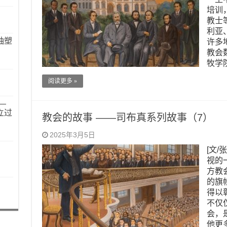
培训
教士
利亚
袖塑
许多
教会
牧学
阅读更多 »
—
立过
教会的故事 ——司布真系列故事（7）
2025年3月5日
[文/
视的
方教
的旗
得以
不仅
会，
他更