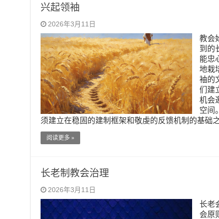
兴起领袖
2026年3月11日
教会
到的
能忠
地栽
袖的
们建
机会
空间
须建立在稳固的建制框架和敬虔的反馈机制的基础
阅读更多 »
长老制教会治理
2026年3月11日
长老
会原