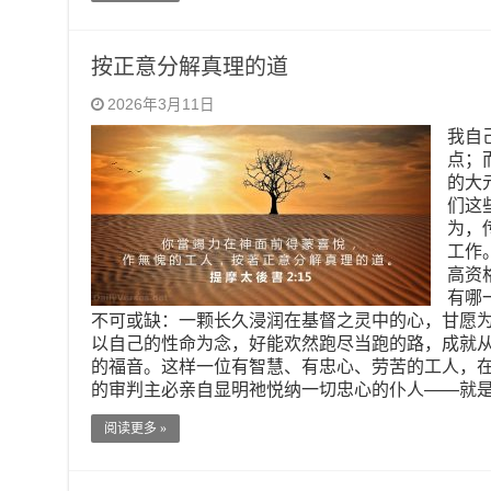
按正意分解真理的道
2026年3月11日
我自
点；
的大
们这
为，
工作
高资
有哪
不可或缺：一颗长久浸润在基督之灵中的心，甘愿
以自己的性命为念，好能欢然跑尽当跑的路，成就
的福音。这样一位有智慧、有忠心、劳苦的工人，
的审判主必亲自显明祂悦纳一切忠心的仆人——就
阅读更多 »