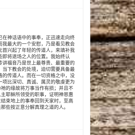
己在神话语中的事奉，正迅速走向终
而我最大的一个安慰，乃是看见教会
元首兴起了年轻的传道人，来填补我
些即将退场之人的位置。我始终认
传讲福音乃是世上最尊贵、最重要的
。当下教会的处境，迫切需要具备最
格的传道人。而在一切资格之中，没
一项比深切、真诚、属灵的敬虔更为
为祂的缘故将万事当作有损；并且不
从主耶稣所领受的职事，证明神恩惠
在结束地上的事奉回到天家时，至高
是那些按正意分解真理之道的人。