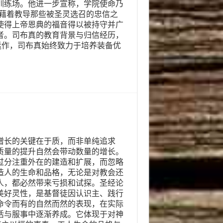
训练场。他进一步宣称，学院使命乃
“藉着教导那些被圣灵选召的忠信之
使得上帝恩典的福音得以被持守并广
者。司布真的教育背景与归信经历，
运作，司布真始终致力于培养装备优
增长的关键在于质，而非单纯追求
质量的提升自然会带动数量的增长。
过分注重外在的建造和扩展，而忽略
造人的生命和品格，无论是对教会还
人，都必然带来亏损和试探。圣经论
美好灵性，是基督徒因认识主、践行
命令而有的自然而然的表现，在实际
活与服事中逐渐养成。它体现于对神