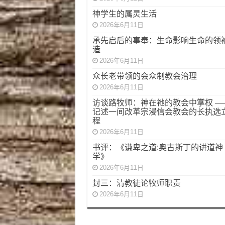
神学生的属灵生活
2026年6月11日
承先启后的事奉：生命影响生命的领
造
2026年6月11日
众长老带领的会众制教会治理
2026年6月11日
访谈路牧师：神在祂的教会中掌权 —
记述一间改革宗浸信会教会的长执选
程
2026年6月11日
书评：《谦卑之道:奥古斯丁的讲道神
学》
2026年6月11日
封三：清教徒论牧师职责
2026年6月11日