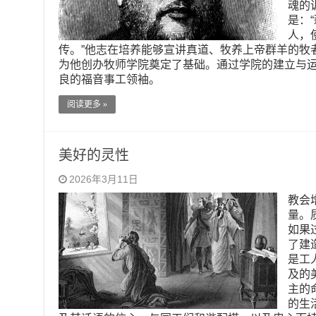
魂的
是：
人，
传。”他志在培养能够宣讲真道、牧养上帝群羊的牧
为他创办牧师学院奠定了基础。通过学院的建立与
良的福音事工领袖。
阅读更多 »
美好的灵性
2026年3月11日
教会
量。
如果
了建
是工
及的
主的
的生