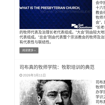
会中
十六
教会
牧师
会”
“长
的牧师代表及治理长老代表组成。“大会”则由较大
代表组成。“总会”则由代表整个宗派教会的牧师及
有代表性与联结性。
阅读更多 »
司布真的牧师学院：牧职培训的典范
2026年3月11日
司布
牧师
办学
学识
司布