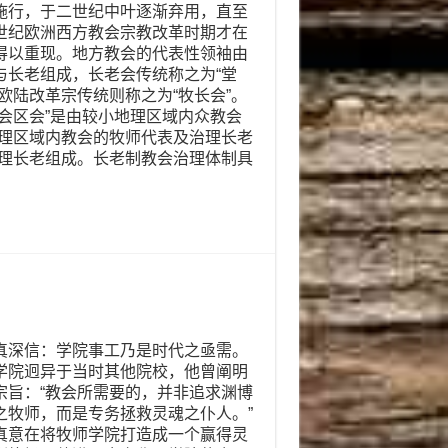
施行，于二世纪中叶逐渐弃用，直至
世纪欧洲西方教会宗教改革时期才在
得以重现。地方教会的代表性领袖由
与长老组成，长老会传统称之为“堂
，欧陆改革宗传统则称之为“牧长会”。
老会区会”是由较小地理区域内众教会
地理区域内教会的牧师代表及治理长老
治理长老组成。长老制教会治理体制具
真深信：学院事工乃是时代之亟需。
学院迥异于当时其他院校，他曾阐明
宗旨：“教会所需要的，并非追求渊博
之牧师，而是专务拯救灵魂之仆人。”
真意在将牧师学院打造成一个赢得灵