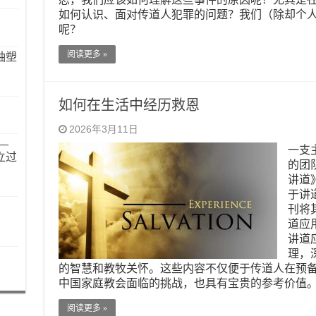
如何认识、面对传道人犯罪的问题？我们（除却个
呢？
阅读更多 »
袖塑
如何在生活中经历救恩
2026年3月11日
—
一支
立过
的团
讲道》（
于讲
刊将
道应
讲道
理，
的智慧和教牧关怀。这些内容不仅便于传道人在预
中国家庭教会面临的挑战，也具有宝贵的参考价值
阅读更多 »