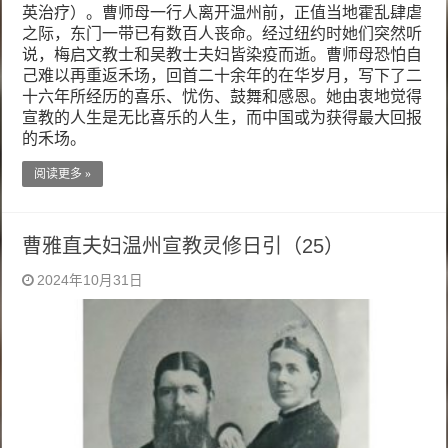
英治疗）。曹师母一行人离开温州前，正值当地霍乱肆虐
之际，东门一带已有数百人丧命。经过纽约时她们突然听
说，梅启文教士和吴教士夫妇皆染疫而逝。曹师母恐怕自
己难以再重返禾场，回首二十余年的在华岁月，写下了二
十六年所经历的喜乐、忧伤、鼓舞和感恩。她由衷地觉得
宣教的人生是无比喜乐的人生，而中国或为获得最大回报
的禾场。
阅读更多 »
曹雅直夫妇温州宣教灵修日引（25）
2024年10月31日