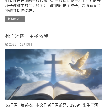
们暂住在临汾的王教授家中。王教授向我讲述了他儿时在
庚子教难中的亲身经历：当时他还是个孩子，曾协助父亲
掩藏并保护避难 …
阅读更多 »
死亡环绕，主拯救我
2025年12月3日
文/子召 编者按：本文作者子召弟兄，1989年出生于河