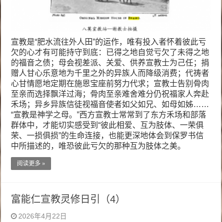
宣教是“肥水流往外人田”的运作，唯有投入者怀着彼此亏
欠的心才有可能持守到底：已得之地自觉亏欠了未得之地
的福音之债；母会视差派、关爱、供养宣教士为己任；捐
赠人甘心乐意地为千里之外的异族人而降级消费；代祷者
心甘情愿地定期在施恩宝座前努力代求；宣教士告别骨肉
至亲而选择飘洋过海；骨肉至亲难舍难分仍祝福家人奔赴
禾场；异乡异族信徒视福音使者如父如兄、如母如姊……
“宣教是神学之母。”西方宣教士常常到了东方禾场和部落
群体中，才能切实感受到“彼此相爱、互为肢体、一荣俱
荣、一损俱损”的生命连接，也能更深地体会到保罗书信
中所描述的，唯恐彼此亏欠的那种互为肢体之美。
阅读更多 »
富能仁宣教灵修日引（4）
2026年4月22日