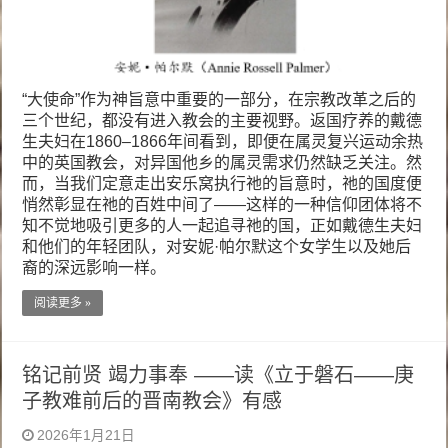
“大使命”作为神旨意中重要的一部分，在宗教改革之后的
三个世纪，都没有进入教会的主要视野。返国疗养的戴德
生夫妇在1860–1866年间看到，即便在属灵复兴运动余热
中的英国教会，对异国他乡的属灵需求仍然缺乏关注。然
而，当我们定意走出安乐窝执行祂的旨意时，祂的国度便
悄然彰显在祂的百姓中间了——这样的一种信仰团体将不
知不觉地吸引更多的人一起追寻祂的国，正如戴德生夫妇
和他们的年轻团队，对安妮·帕尔默这个女学生以及她后
裔的深远影响一样。
阅读更多 »
铭记前贤 竭力事奉 ——读《立于磐石——庚
子教难前后的晋南教会》有感
2026年1月21日