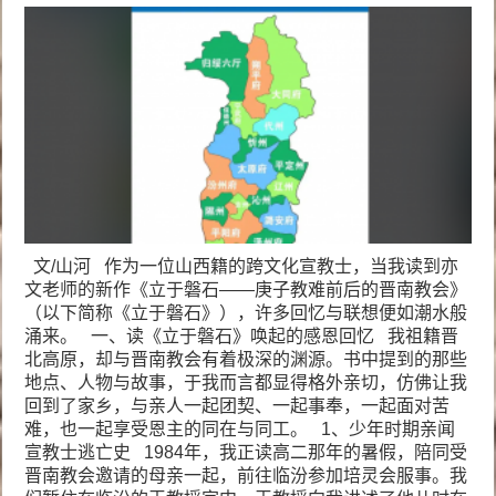
文/山河 作为一位山西籍的跨文化宣教士，当我读到亦
文老师的新作《立于磐石——庚子教难前后的晋南教会》
（以下简称《立于磐石》），许多回忆与联想便如潮水般
涌来。 一、读《立于磐石》唤起的感恩回忆 我祖籍晋
北高原，却与晋南教会有着极深的渊源。书中提到的那些
地点、人物与故事，于我而言都显得格外亲切，仿佛让我
回到了家乡，与亲人一起团契、一起事奉，一起面对苦
难，也一起享受恩主的同在与同工。 1、少年时期亲闻
宣教士逃亡史 1984年，我正读高二那年的暑假，陪同受
晋南教会邀请的母亲一起，前往临汾参加培灵会服事。我