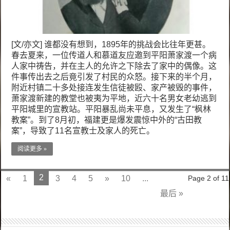
[文/亦文] 谁都没有想到，1895年的挑战会比往年更甚。
春去夏来，一位传道人和慕道友应邀到平阳萧家渡一个病
人家中祷告，并在主人的允许之下除去了家中的偶像。这
件事传出去之后竟引发了村民的众怒。接下来的半个月，
附近村镇二十多处接连发生信徒被殴、家产被毁的事件，
萧家渡新建的教堂也被夷为平地，近六十名男女老幼逃到
平阳城里的宣教站。平阳暴乱尚未平息，又发生了“枫林
教案”。到了8月初，福建更是爆发震惊中外的“古田教
案”，导致了11名宣教士及家人的死亡。
阅读更多 »
2
«
1
3
4
5
»
10
...
Page 2 of 11
最后 »