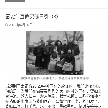
富能仁宣教灵修日引（3）
2026年4月20日
当想到马太福音28:20中神同在的应许时，我们比较多以
为的是，当我们在做轰轰烈烈的大事时神的同在，譬如上
台讲道、领人归主、为人施洗、献堂礼拜……殊不知神也
在诸般的小事上与我们同在，譬如整理行李、练习发音、
背默单词、打手势、水土不服、晕船晕机、倒时差等等这