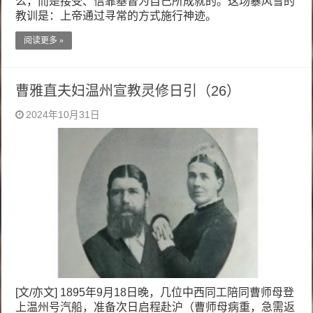
么，而是接受、信靠基督为自己所成就的。这场暴风雪的
教训是：上帝通过寻常的方式施行神迹。
阅读更多 »
曹雅直夫妇温州宣教灵修日引（26）
2024年10月31日
[文/亦文] 1895年9月18日晚，几位中西同工陪同曹师母登
上温州号汽船，准备次日启程赴沪（曹师母病重，急需返