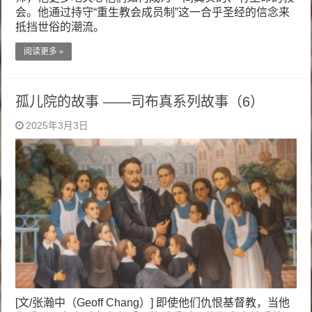
会。他通过持守“重生教会成员制”这一合乎圣经的信念来
抵挡世俗的潮流。
阅读更多 »
孤儿院的故事 ——司布真系列故事（6）
2025年3月3日
[文/张瀚中（Geoff Chang）] 即使他们仇恨基督教，当他