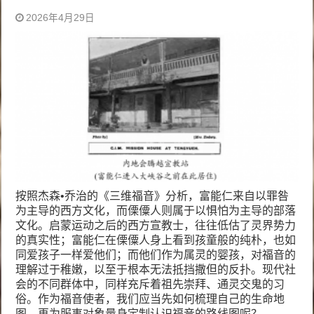
2026年4月29日
按照杰森•乔治的《三维福音》分析，富能仁来自以罪咎
为主导的西方文化，而傈僳人则属于以惧怕为主导的部落
文化。启蒙运动之后的西方宣教士，往往低估了灵界势力
的真实性；富能仁在傈僳人身上看到孩童般的纯朴，也如
同爱孩子一样爱他们；而他们作为属灵的婴孩，对福音的
理解过于稚嫩，以至于根本无法抵挡撒但的反扑。现代社
会的不同群体中，同样充斥着祖先崇拜、通灵交鬼的习
俗。作为福音使者，我们应当先如何梳理自己的生命地
图，再为服事对象量身定制认识福音的路线图呢？