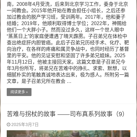
南，2008年4月受洗，后来到北京学习工作，委身于北京
一间教会。2015年他开始在教会担任小组长，之后还参
加过教会的脱产学习班，受训两年。2017年，他和妻子
结婚；2019年，他顺利取得博士学位；2022年，神赐给
他们一个大胖小子。然而没过多久，这样一个世人眼中
“蒸蒸日上”的家庭便遭遇了晴天霹雳。子召弟兄在体检中
查出绝症肝内胆管癌。此后子召弟兄历经手术、化疗、靶
向治疗，在各样的疼痛和属灵争战中，也同时经历了基督
里的平安。他的见证安慰和坚固了许多弟兄姐妹。2025
年11月12日，他被主接回天家。这篇文章是子召弟兄今
年3月份所写，将弟兄在苦难中的挣扎、求索、默想，以
细腻朴实的笔触真诚地表达出来，极为感人。所附另一篇
文章，是子召弟兄所在教会 …
阅读更多 »
苦难与拐杖的故事 ——司布真系列故事（9）
2025年3月7日