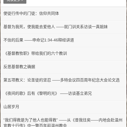
使徒行传中的门徒：信仰共同体
基督为我死，使我能去爱他人 ——就门训关系访谈一真姐妹
不信的后果 ——申命记1:34-46释经讲道
《基督教牧职》带给我们的六个教训
反思基督教之确据
第五项教义：论圣徒的坚忍 ——多特会议四百周年纪念大会论文选
《夜间的歌》后有《黎明的光》 ——访谈基立弟兄
山居岁月
“我们得救是为了他人也能得救” ——从《昔我往矣——内地会赴温州
宣教士行传》中一瞥百年前温州教会