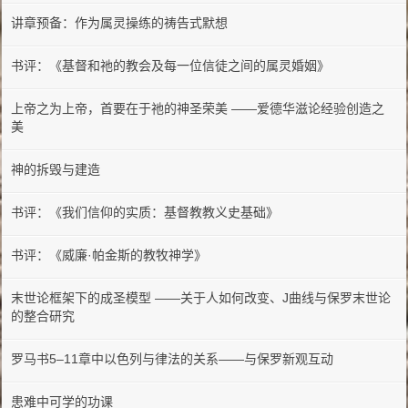
讲章预备：作为属灵操练的祷告式默想
书评：《基督和祂的教会及每一位信徒之间的属灵婚姻》
上帝之为上帝，首要在于祂的神圣荣美 ——爱德华滋论经验创造之
美
神的拆毁与建造
书评：《我们信仰的实质：基督教教义史基础》
书评：《威廉·帕金斯的教牧神学》
末世论框架下的成圣模型 ——关于人如何改变、J曲线与保罗末世论
的整合研究
罗马书5–11章中以色列与律法的关系——与保罗新观互动
患难中可学的功课